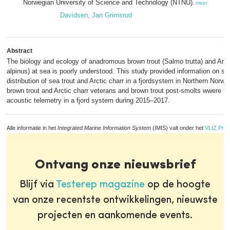
Norwegian University of Science and Technology (NTNU)
,
meer
Davidsen, Jan Grimsrud
Abstract
The biology and ecology of anadromous brown trout (Salmo trutta) and Arcti
alpinus) at sea is poorly understood. This study provided information on sp
distribution of sea trout and Arctic charr in a fjordsystem in Northern Norw
brown trout and Arctic charr veterans and brown trout post-smolts wwere t
acoustic telemetry in a fjord system during 2015–2017.
Alle informatie in het
Integrated Marine Information System
(IMIS) valt onder het
VLIZ Priv
Ontvang onze nieuwsbrief
Blijf via
Testerep magazine
op de hoogte
van onze recentste ontwikkelingen, nieuwste
projecten en aankomende events.