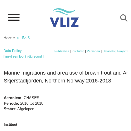
Overslaan
en
naar
de
Kruimelpad
Home
IMIS
inhoud
gaan
Data Policy
Publicaties
|
Instituten
|
Personen
|
Datasets
|
Projecten
[ meld een fout in dit record ]
Marine migrations and area use of brown trout and Arct
Skjerstadfjorden, Northern Norway 2016-2018
Acroniem
: CHASES
Periode:
2016 tot 2018
Status
: Afgelopen
Instituut