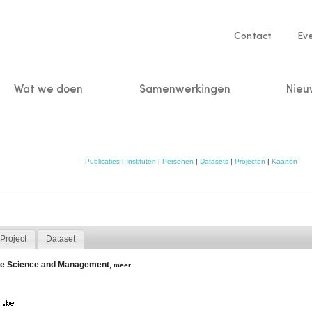
Service
Contact
Ev
navigatio
Wat we doen
Samenwerkingen
Nieu
n
Publicaties
|
Instituten
|
Personen
|
Datasets
|
Projecten
|
Kaarten
Project
Dataset
ine Science and Management
,
meer