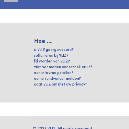
Hoe ...
is VLIZ georganiseerd?
solliciteren bij VLIZ?
lid worden van VLIZ?
ziet het marien onderzoek eruit?
een infovraag stellen?
een strandvondst melden?
gaat VLIZ om met uw privacy?
© 2023 VLIZ. All rights reserved