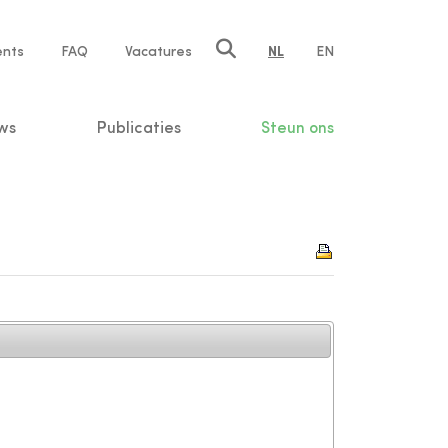
ents
FAQ
Vacatures
NL
EN
n
ws
Publicaties
Steun ons