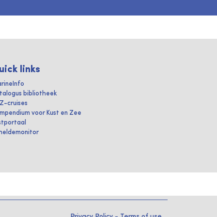
uick links
rineInfo
talogus bibliotheek
IZ-cruises
mpendium voor Kust en Zee
stportaal
heldemonitor
Privacy Policy
-
Terms of use