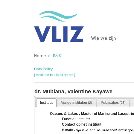
Overslaan
en
naar
de
Main
Wie we zijn
inhoud
gaan
navigatio
Kruimelpad
Home
IMIS
Data Policy
[ meld een fout in dit record ]
dr. Mubiana, Valentine Kayawe
Instituut
Vorige instituten
Publicaties
(2)
(23)
Oceans & Lakes : Master of Marine and Lacustr
Functie:
Lecturer
Contact op het instituut:
E-mail: