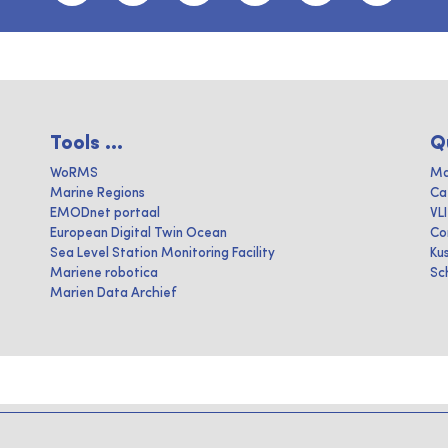
Tools ...
Q
WoRMS
Ma
Marine Regions
Ca
EMODnet portaal
VL
European Digital Twin Ocean
Co
Sea Level Station Monitoring Facility
Ku
Mariene robotica
Sc
Marien Data Archief