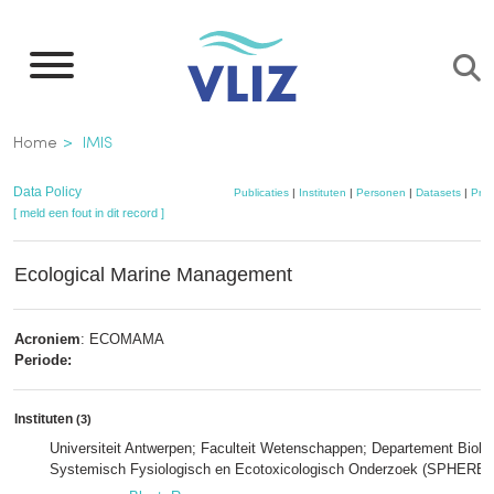
Overslaan
en
naar
de
Kruimelpad
Home
IMIS
inhoud
gaan
Data Policy
Publicaties
|
Instituten
|
Personen
|
Datasets
|
Proj
[ meld een fout in dit record ]
Ecological Marine Management
Acroniem
: ECOMAMA
Periode:
Instituten
(3)
Universiteit Antwerpen; Faculteit Wetenschappen; Departement Biol
Systemisch Fysiologisch en Ecotoxicologisch Onderzoek (SPHERE)