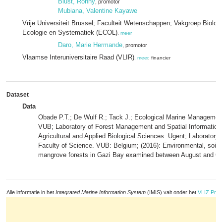
Blust, Ronny
, promotor
Mubiana, Valentine Kayawe
Vrije Universiteit Brussel; Faculteit Wetenschappen; Vakgroep Biolog
Ecologie en Systematiek (ECOL)
,
meer
Daro, Marie Hermande
, promotor
Vlaamse Interuniversitaire Raad (VLIR)
,
meer
, financier
Dataset
Data
Obade P.T.; De Wulf R.; Tack J.; Ecological Marine Manage
VUB; Laboratory of Forest Management and Spatial Information
Agricultural and Applied Biological Sciences. Ugent; Laborator
Faculty of Science. VUB: Belgium; (2016): Environmental, soil a
mangrove forests in Gazi Bay examined between August and O
Alle informatie in het
Integrated Marine Information System
(IMIS) valt onder het
VLIZ Priv