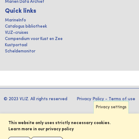
Marien Data Archief
Quick links
MarineInfo
Catalogus bibliotheek
VLIZ-cruises
Compendium voor Kust en Zee
Kustportaal
Scheldemonitor
© 2023 VLIZ. All rights reserved
Privacy Policy
-
Terms of use
Privacy settings
This website only uses strictly necessary cookies.
Learn more in our privacy policy