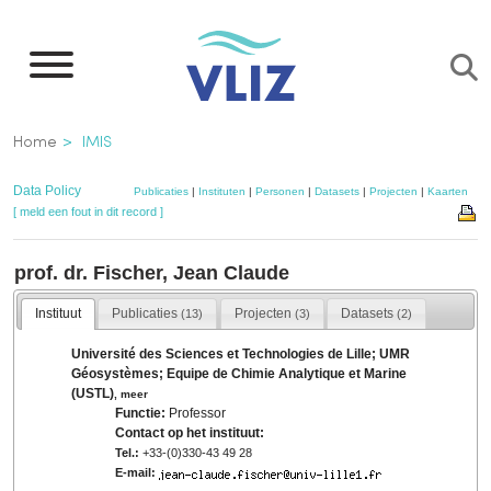
Overslaan
en
naar
de
Kruimelpad
Home
IMIS
inhoud
gaan
Data Policy
Publicaties
|
Instituten
|
Personen
|
Datasets
|
Projecten
|
Kaarten
[ meld een fout in dit record ]
prof. dr. Fischer, Jean Claude
Instituut
Publicaties
Projecten
Datasets
(13)
(3)
(2)
Université des Sciences et Technologies de Lille; UMR
Géosystèmes; Equipe de Chimie Analytique et Marine
(USTL)
,
meer
Functie:
Professor
Contact op het instituut:
Tel.:
+33-(0)330-43 49 28
E-mail: