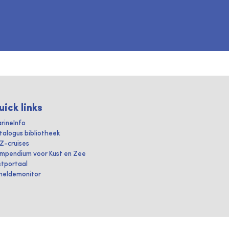
uick links
rineInfo
talogus bibliotheek
IZ-cruises
mpendium voor Kust en Zee
stportaal
heldemonitor