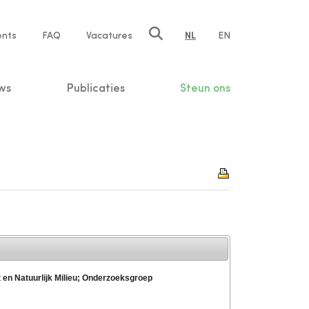
ents
FAQ
Vacatures
NL
EN
n
ws
Publicaties
Steun ons
t en Natuurlijk Milieu; Onderzoeksgroep