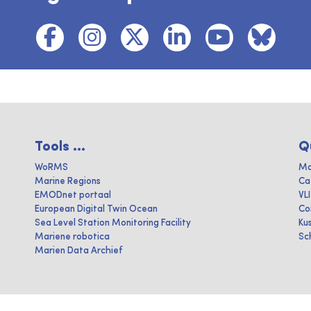
Tools ...
Q
WoRMS
Ma
Marine Regions
Ca
EMODnet portaal
VL
European Digital Twin Ocean
Co
Sea Level Station Monitoring Facility
Ku
Mariene robotica
Sc
Marien Data Archief