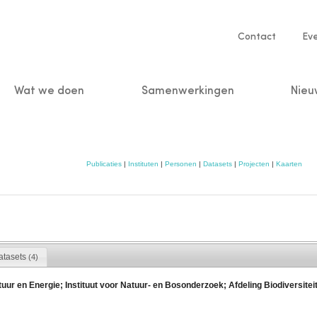
Service
Contact
Ev
navigatio
Wat we doen
Samenwerkingen
Nieu
n
Publicaties
|
Instituten
|
Personen
|
Datasets
|
Projecten
|
Kaarten
atasets
(4)
ur en Energie; Instituut voor Natuur- en Bosonderzoek; Afdeling Biodiversitei