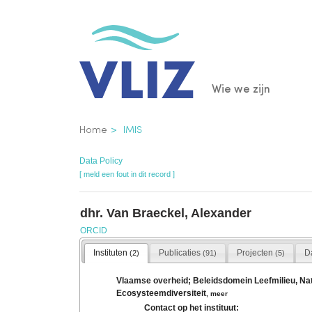
Overslaan
en
naar
de
Main
Wie we zijn
inhoud
gaan
navigatio
Kruimelpad
Home
IMIS
Data Policy
[ meld een fout in dit record ]
dhr. Van Braeckel, Alexander
ORCID
Instituten
Publicaties
Projecten
D
(2)
(91)
(5)
Vlaamse overheid; Beleidsdomein Leefmilieu, Natu
Ecosysteemdiversiteit
,
meer
Contact op het instituut: