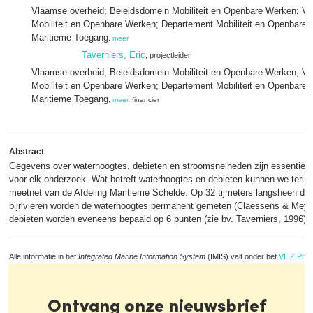
Vlaamse overheid; Beleidsdomein Mobiliteit en Openbare Werken; Vl
Mobiliteit en Openbare Werken; Departement Mobiliteit en Openbare 
Maritieme Toegang
,
meer
Taverniers, Eric
, projectleider
Vlaamse overheid; Beleidsdomein Mobiliteit en Openbare Werken; Vl
Mobiliteit en Openbare Werken; Departement Mobiliteit en Openbare 
Maritieme Toegang
,
meer
, financier
Abstract
Gegevens over waterhoogtes, debieten en stroomsnelheden zijn essentiël
voor elk onderzoek. Wat betreft waterhoogtes en debieten kunnen we terug
meetnet van de Afdeling Maritieme Schelde. Op 32 tijmeters langsheen de 
bijrivieren worden de waterhoogtes permanent gemeten (Claessens & Meyv
debieten worden eveneens bepaald op 6 punten (zie bv. Taverniers, 1996).
Alle informatie in het
Integrated Marine Information System
(IMIS) valt onder het
VLIZ Priv
Ontvang onze nieuwsbrief