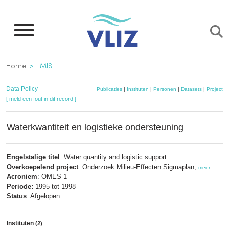
Overslaan
en
naar
de
Kruimelpad
Home
IMIS
inhoud
gaan
Data Policy
Publicaties
|
Instituten
|
Personen
|
Datasets
|
Projecten
[ meld een fout in dit record ]
Waterkwantiteit en logistieke ondersteuning
Engelstalige titel
: Water quantity and logistic support
Overkoepelend project
: Onderzoek Milieu-Effecten Sigmaplan,
meer
Acroniem
: OMES 1
Periode:
1995 tot 1998
Status
: Afgelopen
Instituten
(2)