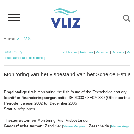
Overslaan
en
naar
de
Kruimelpad
Home
IMIS
inhoud
gaan
Data Policy
Publicaties
|
Instituten
|
Personen
|
Datasets
|
Proje
[ meld een fout in dit record ]
Monitoring van het visbestand van het Schelde Estuar
Engelstalige titel
: Monitoring the fish fauna of the Zeeschelde-estuary
Identifier financieringsorganisatie
: 3E030037-3E020380 (Other contract i
Periode:
Januari 2002 tot December 2006
Status
: Afgelopen
Thesaurustermen
Monitoring; Vis; Visbestanden
Geografische termen:
Zandvliet
; Zeeschelde
[
Marine Regions
]
[
Marine Regions