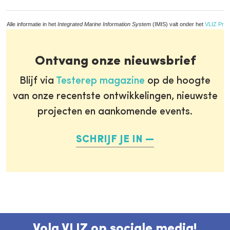
Alle informatie in het
Integrated Marine Information System
(IMIS) valt onder het
VLIZ Priv
Ontvang onze nieuwsbrief
Blijf via
Testerep magazine
op de hoogte
van onze recentste ontwikkelingen, nieuwste
projecten en aankomende events.
SCHRIJF JE IN
Volg VLIZ op sociale media!