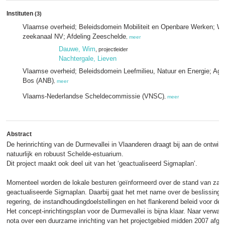
Instituten
(3)
Vlaamse overheid; Beleidsdomein Mobiliteit en Openbare Werken; W
zeekanaal NV; Afdeling Zeeschelde
,
meer
Dauwe, Wim
, projectleider
Nachtergale, Lieven
Vlaamse overheid; Beleidsdomein Leefmilieu, Natuur en Energie; Ag
Bos (ANB)
,
meer
Vlaams-Nederlandse Scheldecommissie (VNSC)
,
meer
Abstract
De herinrichting van de Durmevallei in Vlaanderen draagt bij aan de ontwik
natuurlijk en robuust Schelde-estuarium.
Dit project maakt ook deel uit van het ‘geactualiseerd Sigmaplan’.
Momenteel worden de lokale besturen geïnformeerd over de stand van zak
geactualiseerde Sigmaplan. Daarbij gaat het met name over de beslissing
regering, de instandhoudingdoelstellingen en het flankerend beleid voor de
Het concept-inrichtingsplan voor de Durmevallei is bijna klaar. Naar verwac
nota over een duurzame inrichting van het projectgebied midden 2007 afge