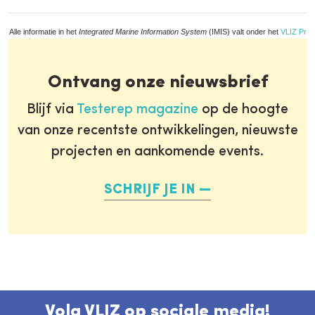
Alle informatie in het
Integrated Marine Information System
(IMIS) valt onder het
VLIZ Priv
Ontvang onze nieuwsbrief
Blijf via
Testerep magazine
op de hoogte
van onze recentste ontwikkelingen, nieuwste
projecten en aankomende events.
SCHRIJF JE IN
Volg VLIZ op sociale media!