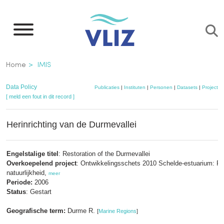
Overslaan
en
naar
de
Kruimelpad
Home
IMIS
inhoud
gaan
Data Policy
Publicaties
|
Instituten
|
Personen
|
Datasets
|
Projecten
[ meld een fout in dit record ]
Herinrichting van de Durmevallei
Engelstalige titel
: Restoration of the Durmevallei
Overkoepelend project
: Ontwikkelingsschets 2010 Schelde-estuarium: 
natuurlijkheid,
meer
Periode:
2006
Status
: Gestart
Geografische term:
Durme R.
[
Marine Regions
]