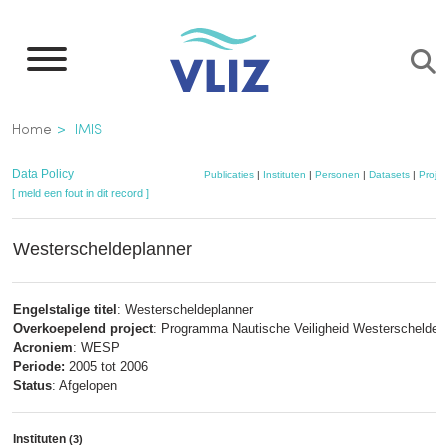
Overslaan
en
naar
de
Kruimelpad
Home
IMIS
inhoud
gaan
Data Policy
Publicaties
|
Instituten
|
Personen
|
Datasets
|
Projec
[ meld een fout in dit record ]
Westerscheldeplanner
Engelstalige titel
: Westerscheldeplanner
Overkoepelend project
: Programma Nautische Veiligheid Westerschelde,
Acroniem
: WESP
Periode:
2005 tot 2006
Status
: Afgelopen
Instituten
(3)