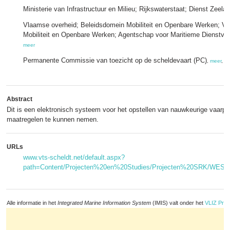
Ministerie van Infrastructuur en Milieu; Rijkswaterstaat; Dienst Zeela
Vlaamse overheid; Beleidsdomein Mobiliteit en Openbare Werken; Vl
Mobiliteit en Openbare Werken; Agentschap voor Maritieme Dienstve
meer
Permanente Commissie van toezicht op de scheldevaart (PC)
,
meer
, o
Abstract
Dit is een elektronisch systeem voor het opstellen van nauwkeurige vaarpl
maatregelen te kunnen nemen.
URLs
www.vts-scheldt.net/default.aspx?
path=Content/Projecten%20en%20Studies/Projecten%20SRK/WESP
Alle informatie in het
Integrated Marine Information System
(IMIS) valt onder het
VLIZ Priv