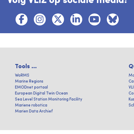
Volg VLIZ op sociale media!
Tools ...
Q
WoRMS
Ma
Marine Regions
Ca
EMODnet portaal
VL
European Digital Twin Ocean
Co
Sea Level Station Monitoring Facility
Ku
Mariene robotica
Sc
Marien Data Archief