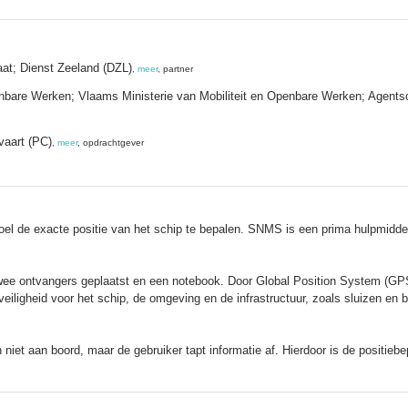
taat; Dienst Zeeland (DZL)
,
meer
, partner
nbare Werken; Vlaams Ministerie van Mobiliteit en Openbare Werken; Agent
vaart (PC)
,
meer
, opdrachtgever
el de exacte positie van het schip te bepalen. SNMS is een prima hulpmidde
e ontvangers geplaatst en een notebook. Door Global Position System (GPS)-
a veiligheid voor het schip, de omgeving en de infrastructuur, zoals sluizen e
iet aan boord, maar de gebruiker tapt informatie af. Hierdoor is de positieb