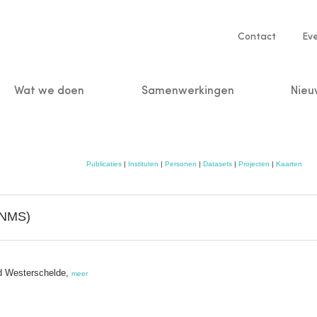
Service
Contact
Ev
navigatio
Wat we doen
Samenwerkingen
Nieu
n
Publicaties
|
Instituten
|
Personen
|
Datasets
|
Projecten
|
Kaarten
SNMS)
id Westerschelde,
meer