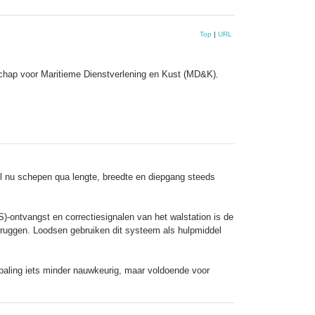
Top
|
URL
schap voor Maritieme Dienstverlening en Kust (MD&K)
,
l nu schepen qua lengte, breedte en diepgang steeds
ontvangst en correctiesignalen van het walstation is de
n bruggen. Loodsen gebruiken dit systeem als hulpmiddel
epaling iets minder nauwkeurig, maar voldoende voor