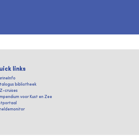
uick links
rineInfo
talogus bibliotheek
IZ-cruises
mpendium voor Kust en Zee
stportaal
heldemonitor