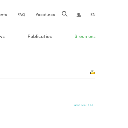
ents
FAQ
Vacatures
NL
EN
n
ws
Publicaties
Steun ons
Instituten
|
URL