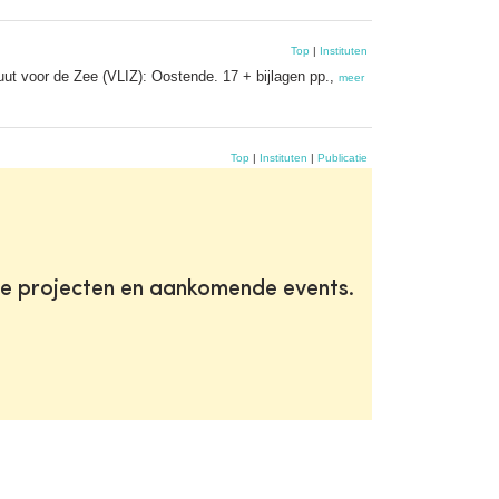
Top
|
Instituten
t voor de Zee (VLIZ): Oostende. 17 + bijlagen pp.,
meer
Top
|
Instituten
|
Publicatie
te projecten en aankomende events.