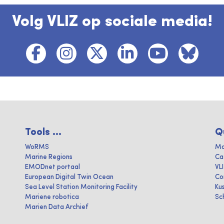
Volg VLIZ op sociale media!
Tools ...
Q
WoRMS
Ma
Marine Regions
Ca
EMODnet portaal
VL
European Digital Twin Ocean
Co
Sea Level Station Monitoring Facility
Ku
Mariene robotica
Sc
Marien Data Archief