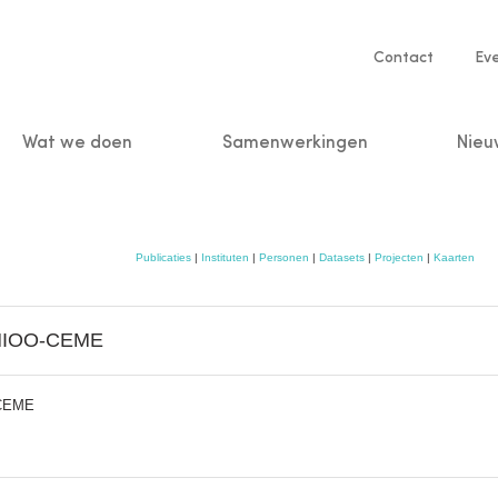
Service
Contact
Ev
navigatio
Wat we doen
Samenwerkingen
Nieu
n
Publicaties
|
Instituten
|
Personen
|
Datasets
|
Projecten
|
Kaarten
t NIOO-CEME
-CEME