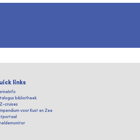
uick links
rineInfo
talogus bibliotheek
IZ-cruises
mpendium voor Kust en Zee
stportaal
heldemonitor