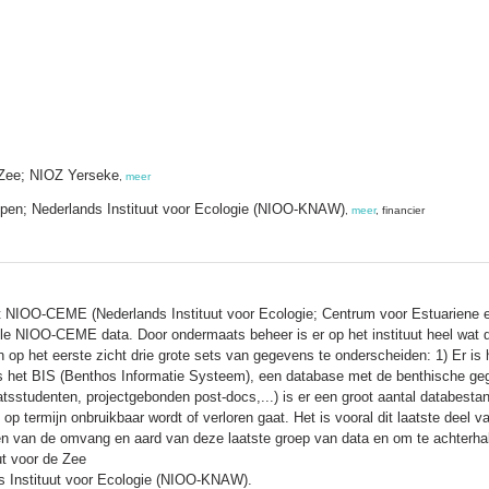
r Zee; NIOZ Yerseke
,
meer
pen; Nederlands Instituut voor Ecologie (NIOO-KNAW)
,
meer
, financier
et NIOO-CEME (Nederlands Instituut voor Ecologie; Centrum voor Estuariene e
le NIOO-CEME data. Door ondermaats beheer is er op het instituut heel wat da
ijn op het eerste zicht drie grote sets van gegevens te onderscheiden: 1) Er i
s het BIS (Benthos Informatie Systeem), een database met de benthische geg
aatsstudenten, projectgebonden post-docs,...) is er een groot aantal databes
n op termijn onbruikbaar wordt of verloren gaat. Het is vooral dit laatste dee
 van de omvang en aard van deze laatste groep van data en om te achterhal
ut voor de Zee
ds Instituut voor Ecologie (NIOO-KNAW).