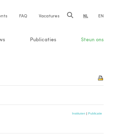
ents
FAQ
Vacatures
NL
EN
n
ws
Publicaties
Steun ons
Instituten
|
Publicatie