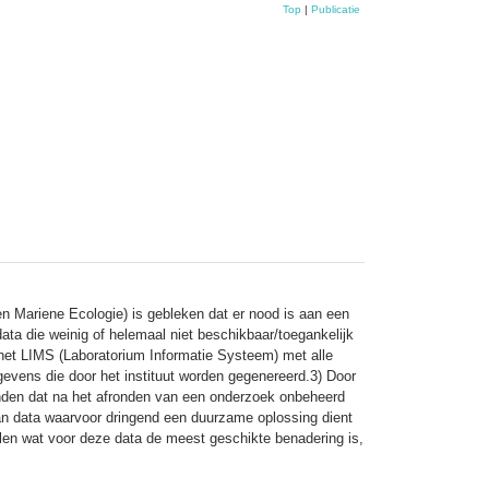
Top
|
Publicatie
n Mariene Ecologie) is gebleken dat er nood is aan een
ta die weinig of helemaal niet beschikbaar/toegankelijk
s het LIMS (Laboratorium Informatie Systeem) met alle
evens die door het instituut worden gegenereerd.3) Door
tanden dat na het afronden van een onderzoek onbeheerd
l van data waarvoor dringend een duurzame oplossing dient
en wat voor deze data de meest geschikte benadering is,