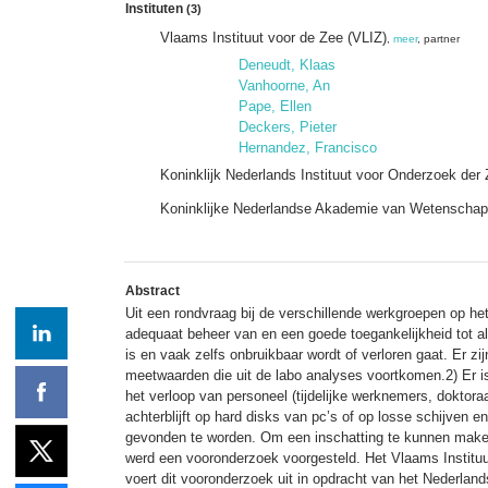
Instituten
(3)
Vlaams Instituut voor de Zee (VLIZ)
,
meer
, partner
Deneudt, Klaas
Vanhoorne, An
Pape, Ellen
Deckers, Pieter
Hernandez, Francisco
Koninklijk Nederlands Instituut voor Onderzoek de
Koninklijke Nederlandse Akademie van Wetenschap
Abstract
Uit een rondvraag bij de verschillende werkgroepen op h
adequaat beheer van en een goede toegankelijkheid tot al
is en vaak zelfs onbruikbaar wordt of verloren gaat. Er z
meetwaarden die uit de labo analyses voortkomen.2) Er i
het verloop van personeel (tijdelijke werknemers, doktor
achterblijft op hard disks van pc’s of op losse schijven e
gevonden te worden. Om een inschatting te kunnen maken
werd een vooronderzoek voorgesteld. Het Vlaams Institu
voert dit vooronderzoek uit in opdracht van het Nederlan