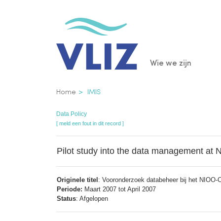
Overslaan
en
naar
de
Main
Wie we zijn
inhoud
gaan
navigatio
Kruimelpad
Home
IMIS
Data Policy
[ meld een fout in dit record ]
Pilot study into the data management a
Originele titel
: Vooronderzoek databeheer bij het NIOO
Periode:
Maart 2007 tot April 2007
Status
: Afgelopen