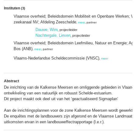
Instituten
(3)
Vlaamse overheid; Beleidsdomein Mobiliteit en Openbare Werken; W
zeekanaal NV; Afdeling Zeeschelde
,
meer
, partner
Dauwe, Wim
, projectleider
Nachtergale, Lieven
, projectleider
Vlaamse overheid; Beleidsdomein Leefmilieu, Natuur en Energie; Ag
Bos (ANB)
,
meer
, partner
Vlaams-Nederlandse Scheldecommissie (VNSC)
,
meer
Abstract
De inrichting van de Kalkense Meersen en omliggende gebieden in Vlaander
ontwikkeling van een natuurlijk en robuust Schelde-estuarium.
Dit project maakt ook deel uit van het ‘geactualiseerd Sigmaplan’
Aan de inrichtingsplannen voor de zone Kalkense Meersen wordt gewerkt.
De enquêtes met de landbouwers zijn afgerond en de Vlaamse Landmaatsch
uitkomsten ervan in een landbouweffectrapportage (l.e.r.).