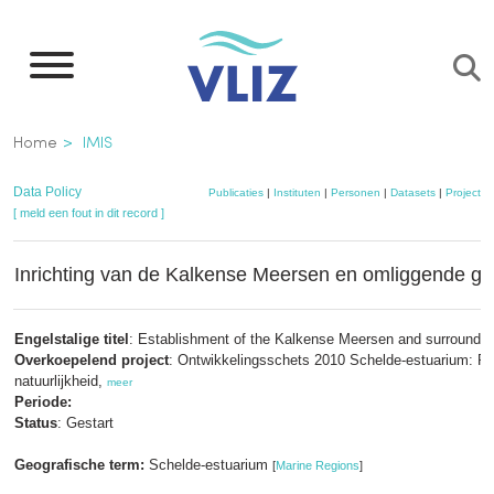
Overslaan
en
naar
de
Kruimelpad
Home
IMIS
inhoud
gaan
Data Policy
Publicaties
|
Instituten
|
Personen
|
Datasets
|
Projecten
[ meld een fout in dit record ]
Inrichting van de Kalkense Meersen en omliggende g
Engelstalige titel
: Establishment of the Kalkense Meersen and surroundin
Overkoepelend project
: Ontwikkelingsschets 2010 Schelde-estuarium: 
natuurlijkheid,
meer
Periode:
Status
: Gestart
Geografische term:
Schelde-estuarium
[
Marine Regions
]