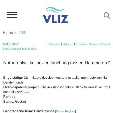
Overslaan
en
naar
de
Kruimelpad
Home
IMIS
inhoud
gaan
Data Policy
Publicaties
|
Instituten
|
Personen
|
Datasets
|
Projecten
[ meld een fout in dit record ]
Natuurontwikkeling- en inrichting tussen Hamme en 
Engelstalige titel
: Nature development and establishment between Hamm
Dendermonde
Overkoepelend project
: Ontwikkelingsschets 2010 Schelde-estuarium: 
natuurlijkheid,
meer
Periode:
Status
: Gestart
Geografische term:
Dendermonde
[
Marine Regions
]