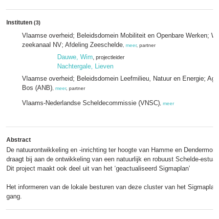
Instituten
(3)
Vlaamse overheid; Beleidsdomein Mobiliteit en Openbare Werken; W
zeekanaal NV; Afdeling Zeeschelde
,
meer
, partner
Dauwe, Wim
, projectleider
Nachtergale, Lieven
Vlaamse overheid; Beleidsdomein Leefmilieu, Natuur en Energie; Ag
Bos (ANB)
,
meer
, partner
Vlaams-Nederlandse Scheldecommissie (VNSC)
,
meer
Abstract
De natuurontwikkeling en -inrichting ter hoogte van Hamme en Dendermond
draagt bij aan de ontwikkeling van een natuurlijk en robuust Schelde-estuar
Dit project maakt ook deel uit van het ‘geactualiseerd Sigmaplan’
Het informeren van de lokale besturen van deze cluster van het Sigmaplan 
gang.