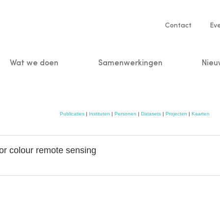
Service
Contact
Ev
navigatio
Wat we doen
Samenwerkingen
Nieu
n
Publicaties
|
Instituten
|
Personen
|
Datasets
|
Projecten
|
Kaarten
or colour remote sensing