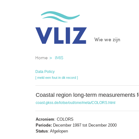
Overslaan
en
naar
de
Main
Wie we zijn
inhoud
gaan
navigatio
Kruimelpad
Home
IMIS
Data Policy
[ meld een fout in dit record ]
Coastal region long-term measurements f
coast.gkss.de/lotse/out/one/meta/COLORS.html
Acroniem
: COLORS
Periode:
December 1997 tot December 2000
Status
: Afgelopen