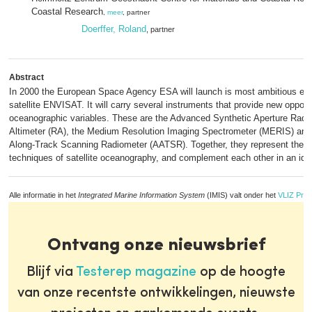
Coastal Research
,
meer
, partner
Doerffer, Roland
, partner
Abstract
In 2000 the European Space Agency ESA will launch is most ambitious ear
satellite ENVISAT. It will carry several instruments that provide new oppor
oceanographic variables. These are the Advanced Synthetic Aperture Rada
Altimeter (RA), the Medium Resolution Imaging Spectrometer (MERIS) an
Along-Track Scanning Radiometer (AATSR). Together, they represent the
techniques of satellite oceanography, and complement each other in an ide
Alle informatie in het
Integrated Marine Information System
(IMIS) valt onder het
VLIZ Priv
Ontvang onze nieuwsbrief
Blijf via
Testerep magazine
op de hoogte
van onze recentste ontwikkelingen, nieuwste