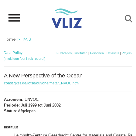
Overslaan
en
naar
de
Kruimelpad
Home
IMIS
inhoud
gaan
Data Policy
Publicaties
|
Instituten
|
Personen
|
Datasets
|
Projecten
[ meld een fout in dit record ]
A New Perspective of the Ocean
coast.gkss.de/lotse/out/one/meta/ENVOC.html
Acroniem
: ENVOC
Periode:
Juli 1999 tot Juni 2002
Status
: Afgelopen
Instituut
Helmholtz-Zentrum Geesthacht Centre for Materials and Coastal Resea