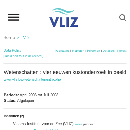
Overslaan
en
naar
de
Kruimelpad
Home
IMIS
inhoud
gaan
Data Policy
Publicaties
|
Instituten
|
Personen
|
Datasets
|
Projecten
[ meld een fout in dit record ]
Wetenschatten : vier eeuwen kustonderzoek in beeld
www.vliz.be/wetenschatten/intro.php
Periode:
April 2008 tot Juli 2008
Status
: Afgelopen
Instituten
(2)
Vlaams Instituut voor de Zee (VLIZ)
,
meer
, partner