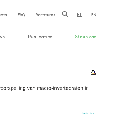
ents
FAQ
Vacatures
NL
EN
n
ws
Publicaties
Steun ons
voorspelling van macro-invertebraten in
Instituten