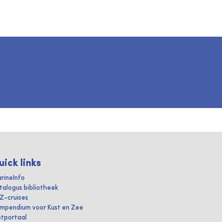
uick links
rineInfo
talogus bibliotheek
IZ-cruises
mpendium voor Kust en Zee
stportaal