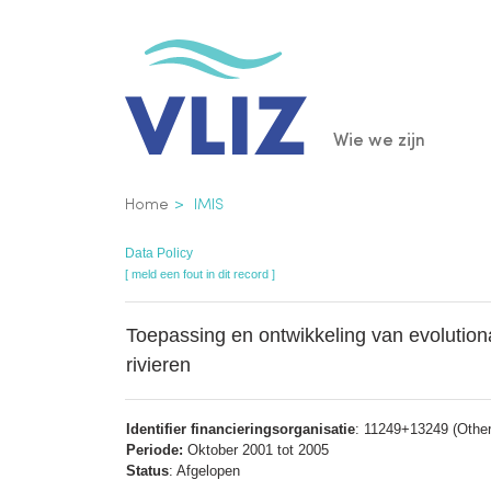
Overslaan
en
naar
de
Main
Wie we zijn
inhoud
gaan
navigatio
Kruimelpad
Home
IMIS
Data Policy
[ meld een fout in dit record ]
Toepassing en ontwikkeling van evolutiona
rivieren
Identifier financieringsorganisatie
: 11249+13249 (Other 
Periode:
Oktober 2001 tot 2005
Status
: Afgelopen