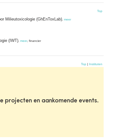
Top
oor Milieutoxicologie (GhEnToxLab)
,
meer
ogie (IWT)
,
meer
, financier
Top
|
Instituten
te projecten en aankomende events.