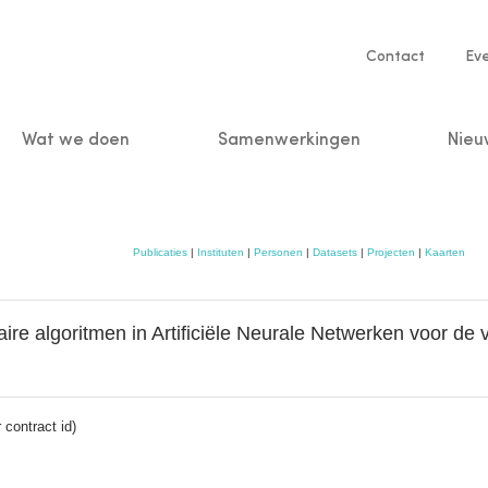
Service
Contact
Ev
navigatio
Wat we doen
Samenwerkingen
Nieu
n
Publicaties
|
Instituten
|
Personen
|
Datasets
|
Projecten
|
Kaarten
ire algoritmen in Artificiële Neurale Netwerken voor de 
contract id)