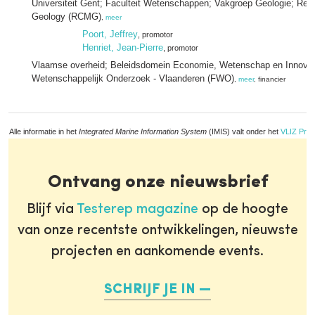
Universiteit Gent; Faculteit Wetenschappen; Vakgroep Geologie; Ren
Geology (RCMG)
,
meer
Poort, Jeffrey
, promotor
Henriet, Jean-Pierre
, promotor
Vlaamse overheid; Beleidsdomein Economie, Wetenschap en Innovat
Wetenschappelijk Onderzoek - Vlaanderen (FWO)
,
meer
, financier
Alle informatie in het
Integrated Marine Information System
(IMIS) valt onder het
VLIZ Priv
Ontvang onze nieuwsbrief
Blijf via
Testerep magazine
op de hoogte
van onze recentste ontwikkelingen, nieuwste
projecten en aankomende events.
SCHRIJF JE IN