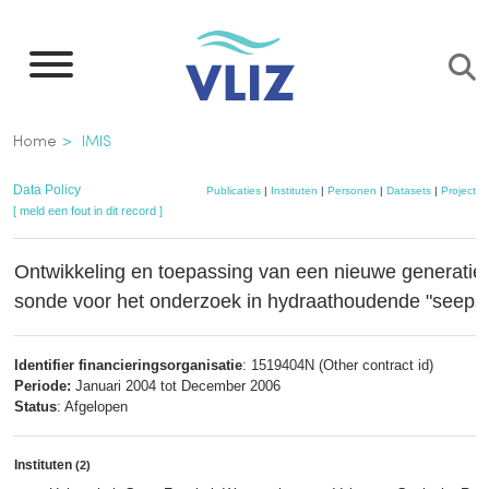
Overslaan
en
naar
de
Kruimelpad
Home
IMIS
inhoud
gaan
Data Policy
Publicaties
|
Instituten
|
Personen
|
Datasets
|
Projecten
[ meld een fout in dit record ]
Ontwikkeling en toepassing van een nieuwe generatie
sonde voor het onderzoek in hydraathoudende "seeps
Identifier financieringsorganisatie
: 1519404N (Other contract id)
Periode:
Januari 2004 tot December 2006
Status
: Afgelopen
Instituten
(2)