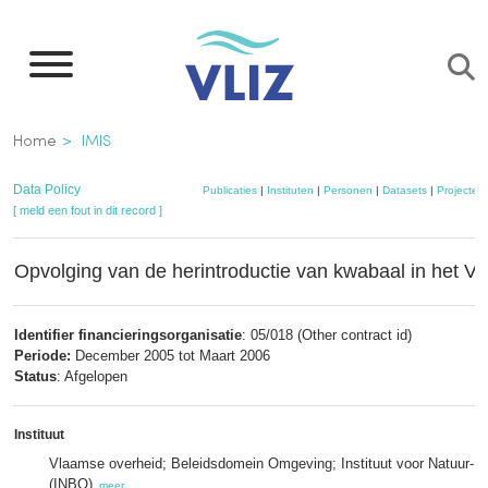
Overslaan
en
naar
de
Kruimelpad
Home
IMIS
inhoud
gaan
Data Policy
Publicaties
|
Instituten
|
Personen
|
Datasets
|
Projecten
[ meld een fout in dit record ]
Opvolging van de herintroductie van kwabaal in het 
Identifier financieringsorganisatie
: 05/018 (Other contract id)
Periode:
December 2005 tot Maart 2006
Status
: Afgelopen
Instituut
Vlaamse overheid; Beleidsdomein Omgeving; Instituut voor Natuur- 
(INBO)
,
meer