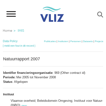
Overslaan
en
naar
de
Kruimelpad
Home
IMIS
inhoud
gaan
Data Policy
Publicaties
|
Instituten
|
Personen
|
Datasets
|
Projecten
[ meld een fout in dit record ]
Natuurrapport 2007
Identifier financieringsorganisatie
: 969 (Other contract id)
Periode:
Mei 2005 tot November 2008
Status
: Afgelopen
Instituut
Vlaamse overheid; Beleidsdomein Omgeving; Instituut voor Natuur- 
(INBO)
,
meer