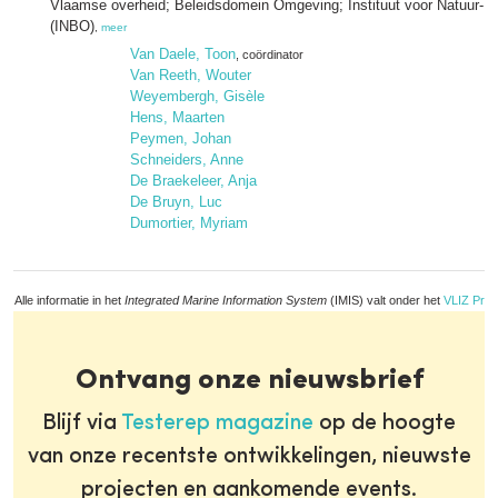
Vlaamse overheid; Beleidsdomein Omgeving; Instituut voor Natuur- 
(INBO)
,
meer
Van Daele, Toon
, coördinator
Van Reeth, Wouter
Weyembergh, Gisèle
Hens, Maarten
Peymen, Johan
Schneiders, Anne
De Braekeleer, Anja
De Bruyn, Luc
Dumortier, Myriam
Alle informatie in het
Integrated Marine Information System
(IMIS) valt onder het
VLIZ Priv
Ontvang onze nieuwsbrief
Blijf via
Testerep magazine
op de hoogte
van onze recentste ontwikkelingen, nieuwste
projecten en aankomende events.