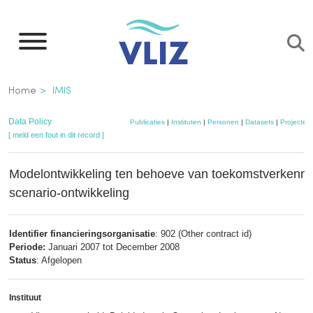
Overslaan
en
naar
de
Kruimelpad
Home
IMIS
inhoud
gaan
Data Policy
Publicaties
|
Instituten
|
Personen
|
Datasets
|
Projecten
[ meld een fout in dit record ]
Modelontwikkeling ten behoeve van toekomstverkenni
scenario-ontwikkeling
Identifier financieringsorganisatie
: 902 (Other contract id)
Periode:
Januari 2007 tot December 2008
Status
: Afgelopen
Instituut