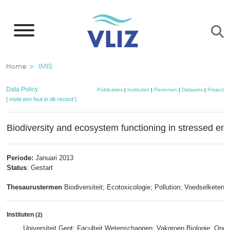
Overslaan
en
naar
de
Kruimelpad
Home
IMIS
inhoud
gaan
Data Policy
Publicaties
|
Instituten
|
Personen
|
Datasets
|
Projecten
[ meld een fout in dit record ]
Biodiversity and ecosystem functioning in stressed en
Periode:
Januari 2013
Status
: Gestart
Thesaurustermen
Biodiversiteit; Ecotoxicologie; Pollution; Voedselketen
Instituten
(2)
Universiteit Gent; Faculteit Wetenschappen; Vakgroep Biologie; Ond