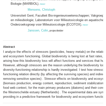
Biologie (MARBIOL)
,
meer
Mensens, Christoph
Universiteit Gent; Faculteit Bio-ingenieurswetenschappen; Vakgroep 
en milieubiologie; Laboratorium voor Milieutoxicologie en aquatische e
Onderzoeksgroep voor Milieutoxicologie (ECOTOX)
,
meer
Janssen, Colin
, projectleider
Abstract
I analyze the effects of stressors (pesticides, heavy metals) on the relatio
and ecosystem functioning. Global biodiversity is being lost at fast rates, 
arising how this biodiversity loss will affect functions and services that h
However, although stressors are the reason underlying the biodiversity loss
diversity-functioning relationship is hardly investigated. I test how stressors
functioning relation directly (by affecting the surviving species) and indirect
removing sensitive species) . Stressor effects on biodiversity and ecosyst
(biomass production, energy content, reproduction, sediment stabilization) a
food web context, for the main primary producers (diatoms) and their cons
the Westerschelde estuary (Netherlands) . The experimental data are synth
providing in a predictive framework for biodiversity and ecosystem function