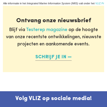
Alle informatie in het
Integrated Marine Information System
(IMIS) valt onder het
VLIZ Priv
Ontvang onze nieuwsbrief
Blijf via
Testerep magazine
op de hoogte
van onze recentste ontwikkelingen, nieuwste
projecten en aankomende events.
SCHRIJF JE IN
Volg VLIZ op sociale media!