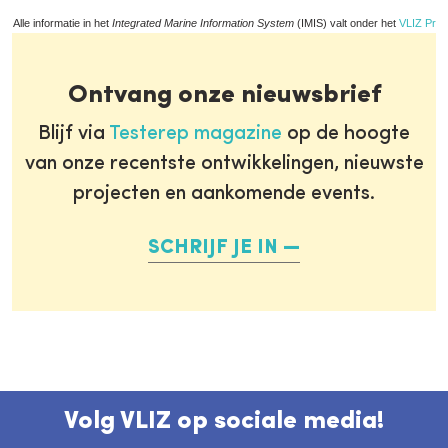
Alle informatie in het
Integrated Marine Information System
(IMIS) valt onder het
VLIZ Priv
Ontvang onze nieuwsbrief
Blijf via
Testerep magazine
op de hoogte
van onze recentste ontwikkelingen, nieuwste
projecten en aankomende events.
SCHRIJF JE IN
Volg VLIZ op sociale media!