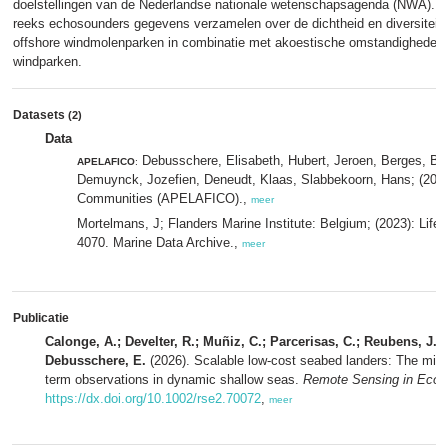
doelstellingen van de Nederlandse nationale wetenschapsagenda (NWA). He
reeks echosounders gegevens verzamelen over de dichtheid en diversiteit 
offshore windmolenparken in combinatie met akoestische omstandigheden ti
windparken.
Datasets
(2)
Data
Debusschere, Elisabeth, Hubert, Jeroen, Berges, Ben
APELAFICO
:
Demuynck, Jozefien, Deneudt, Klaas, Slabbekoorn, Hans; (2023
Communities (APELAFICO).,
meer
Mortelmans, J; Flanders Marine Institute: Belgium; (2023): Lif
4070. Marine Data Archive.,
meer
Publicatie
Calonge, A.; Develter, R.; Muñiz, C.; Parcerisas, C.; Reubens, J.;
Debusschere, E.
(2026). Scalable low-cost seabed landers: The missin
term observations in dynamic shallow seas.
Remote Sensing in Ecolo
https://dx.doi.org/10.1002/rse2.70072
,
meer