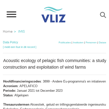
Overslaan
en
naar
de
Kruimelpad
Home
IMIS
inhoud
gaan
Data Policy
Publicaties
|
Instituten
|
Personen
|
Datasets
[ meld een fout in dit record ]
Acoustic ecology of pelagic fish communities: a study in
construction and exploitation of wind farms
Hoofdfinancieringscodes
: 3899 - Andere Eu-programma's en intiatieven
Acroniem
: APELAFICO
Periode:
Januari 2021 tot December 2023
Status
: Afgelopen
Thesaurustermen
Akoestiek, geluid en trillingsgerelateerde ingenieurskun