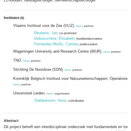
Echoloden; Gedragsecologie; Gemeenschapsecologie
Instituten
(6)
Vlaams Instituut voor de Zee (VLIZ)
,
meer
, partner
Reubens, Jan
, co-promotor
Debusschere, Elisabeth
, hoofdonderzoeker
Fernandez Muñiz, Carlota
, onderzoeker
Wageningen University and Research Centre (WUR)
,
meer
, partner
TNO
,
meer
, partner
Stichting De Noordzee (SDN)
,
meer
, partner
Koninklijk Belgisch Instituut voor Natuurwetenschappen; Operationele 
meer
, partner
Universiteit Leiden
,
meer
, organisator
Slabbekoorn, Hans
, coördinator
Abstract
Dit project betreft een interdisciplinair onderzoek met fundamentele en to