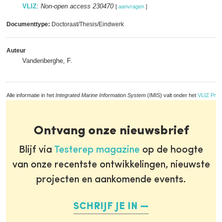
VLIZ
:
Non-open access 230470
[
aanvragen
]
Documenttype:
Doctoraat/Thesis/Eindwerk
Auteur
Vandenberghe, F.
Alle informatie in het
Integrated Marine Information System
(IMIS) valt onder het
VLIZ Priv
Ontvang onze nieuwsbrief
Blijf via
Testerep magazine
op de hoogte
van onze recentste ontwikkelingen, nieuwste
projecten en aankomende events.
SCHRIJF JE IN