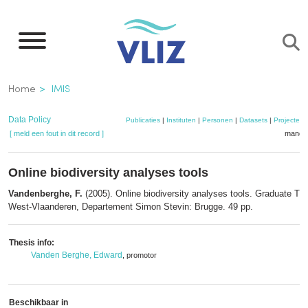
Overslaan
en
naar
de
Kruimelpad
Home
IMIS
inhoud
gaan
Data Policy
Publicaties
|
Instituten
|
Personen
|
Datasets
|
Projecten
[ meld een fout in dit record ]
mandje
Online biodiversity analyses tools
Vandenberghe, F.
(2005). Online biodiversity analyses tools. Graduate Th
West-Vlaanderen, Departement Simon Stevin: Brugge. 49 pp.
Thesis info:
Vanden Berghe, Edward
, promotor
Beschikbaar in