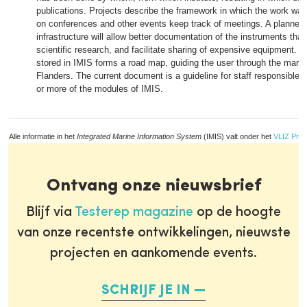
publications. Projects describe the framework in which the work was
on conferences and other events keep track of meetings. A planned
infrastructure will allow better documentation of the instruments tha
scientific research, and facilitate sharing of expensive equipment. T
stored in IMIS forms a road map, guiding the user through the marin
Flanders. The current document is a guideline for staff responsible f
or more of the modules of IMIS.
Alle informatie in het
Integrated Marine Information System
(IMIS) valt onder het
VLIZ Priv
Ontvang onze nieuwsbrief
Blijf via
Testerep magazine
op de hoogte
van onze recentste ontwikkelingen, nieuwste
projecten en aankomende events.
SCHRIJF JE IN