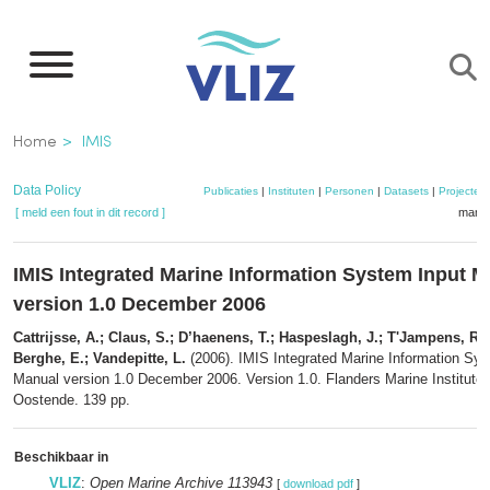
Overslaan
en
naar
de
Kruimelpad
Home
IMIS
inhoud
gaan
Data Policy
Publicaties
|
Instituten
|
Personen
|
Datasets
|
Projecten
[ meld een fout in dit record ]
mandj
IMIS Integrated Marine Information System Input 
version 1.0 December 2006
Cattrijsse, A.; Claus, S.; D’haenens, T.; Haspeslagh, J.; T'Jampens, R.
Berghe, E.; Vandepitte, L.
(2006). IMIS Integrated Marine Information Sys
Manual version 1.0 December 2006. Version 1.0. Flanders Marine Institute 
Oostende. 139 pp.
Beschikbaar in
VLIZ
:
Open Marine Archive 113943
[
download pdf
]