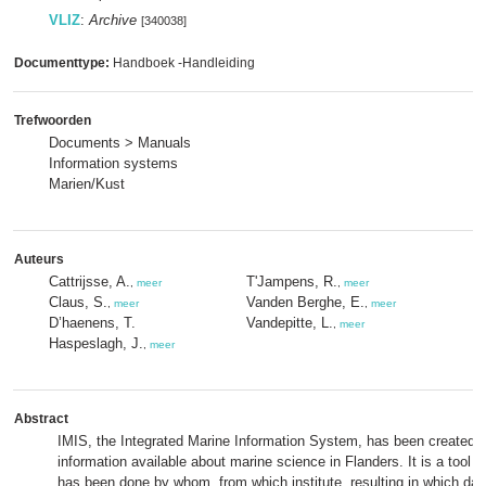
VLIZ
:
Archive
[340038]
Documenttype:
Handboek -Handleiding
Trefwoorden
Documents > Manuals
Information systems
Marien/Kust
Auteurs
Cattrijsse, A.
T'Jampens, R.
,
meer
,
meer
Claus, S.
Vanden Berghe, E.
,
meer
,
meer
D’haenens, T.
Vandepitte, L.
,
meer
Haspeslagh, J.
,
meer
Abstract
IMIS, the Integrated Marine Information System, has been created t
information available about marine science in Flanders. It is a tool 
has been done by whom, from which institute, resulting in which da