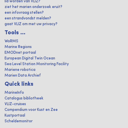
lid worden van VLIZ?
ziet het marien onderzoek eruit?
een infovraag stellen?
een strandvondst melden?
gaat VLIZ om met uw privacy?
Tools ...
WoRMS
Marine Regions
EMODnet portaal
European Digital Twin Ocean
Sea Level Station Monitoring Facility
Mariene robotica
Marien Data Archief
Quick links
MarineInfo
Catalogus bibliotheek
VLIZ-cruises
Compendium voor Kust en Zee
Kustportaal
Scheldemonitor