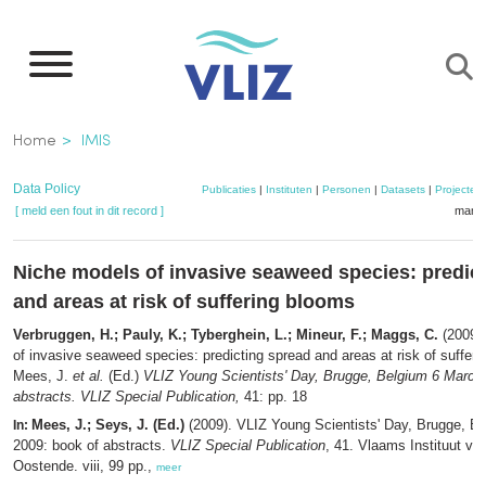
Overslaan
en
naar
de
Kruimelpad
Home
IMIS
inhoud
gaan
Data Policy
Publicaties
|
Instituten
|
Personen
|
Datasets
|
Projecten
[ meld een fout in dit record ]
mandj
Niche models of invasive seaweed species: predic
and areas at risk of suffering blooms
Verbruggen, H.; Pauly, K.; Tyberghein, L.; Mineur, F.; Maggs, C.
(2009)
of invasive seaweed species: predicting spread and areas at risk of suffer
Mees, J.
et al.
(Ed.)
VLIZ Young Scientists' Day, Brugge, Belgium 6 March
abstracts. VLIZ Special Publication,
41: pp. 18
Mees, J.; Seys, J. (Ed.)
(2009). VLIZ Young Scientists' Day, Brugge, B
In:
2009: book of abstracts.
VLIZ Special Publication
, 41. Vlaams Instituut vo
Oostende. viii, 99 pp.,
meer