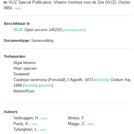
VLIZ Special Publication. Vlaams Instituut voor de Zee (VLIZ): Oosten
In:
0950,
meer
Beschikbaar in
VLIZ
:
Open access 145210
[
download pdf
]
Documenttype:
Samenvatting
Trefwoorden
Algal blooms
Alien species
Seaweed
Caulerpa racemosa
(Forsskål) J.Agardh, 1873
;
Codium fragil
[
WoRMS
]
1889
;
[
WoRMS
]
[
WoRMS
]
Marien/Kust
Auteurs
Verbruggen, H.
Mineur, F.
,
meer
Pauly, K.
Maggs, C.
,
meer
,
meer
Tyberghein, L.
,
meer