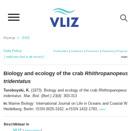
Overslaan
en
naar
de
Kruimelpad
Home
IMIS
inhoud
gaan
Data Policy
Publicaties
|
Instituten
|
Personen
|
Datasets
|
Projecten
[ meld een fout in dit record ]
mandje
Biology and ecology of the crab
Rhithropanopeus h
tridentatus
Turoboyski, K.
(1973). Biology and ecology of the crab
Rhithropanopeus har
tridentatus
.
Mar. Biol. (Berl.) 23(4)
: 303-313
Marine Biology: International Journal on Life in Oceans and Coastal Wat
In:
Heidelberg; Berlin. ISSN 0025-3162; e-ISSN 1432-1793,
meer
Beschikbaar in
VLIZ
[
aanvragen
]