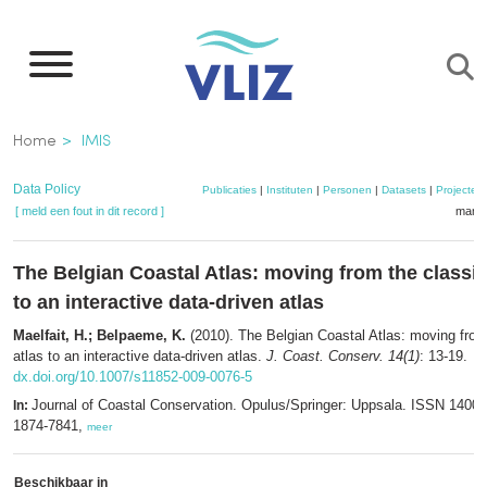
Overslaan
en
naar
de
Kruimelpad
Home
IMIS
inhoud
gaan
Data Policy
Publicaties
|
Instituten
|
Personen
|
Datasets
|
Projecten
[ meld een fout in dit record ]
mandj
The Belgian Coastal Atlas: moving from the classic 
to an interactive data-driven atlas
Maelfait, H.; Belpaeme, K.
(2010). The Belgian Coastal Atlas: moving from 
atlas to an interactive data-driven atlas.
J. Coast. Conserv. 14(1)
: 13-19.
dx.doi.org/10.1007/s11852-009-0076-5
Journal of Coastal Conservation. Opulus/Springer: Uppsala. ISSN 1400
In:
1874-7841,
meer
Beschikbaar in