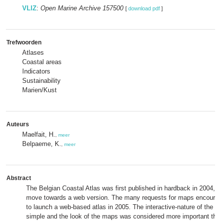
VLIZ
:
Open Marine Archive 157500
[
download pdf
]
Trefwoorden
Atlases
Coastal areas
Indicators
Sustainability
Marien/Kust
Auteurs
Maelfait, H.
,
meer
Belpaeme, K.
,
meer
Abstract
The Belgian Coastal Atlas was first published in hardback in 2004, wi
move towards a web version. The many requests for maps encourag
to launch a web-based atlas in 2005. The interactive-nature of the 
simple and the look of the maps was considered more important than 