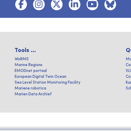
Tools ...
Q
WoRMS
Ma
Marine Regions
Ca
EMODnet portaal
VL
European Digital Twin Ocean
Co
Sea Level Station Monitoring Facility
Ku
Mariene robotica
Sc
Marien Data Archief