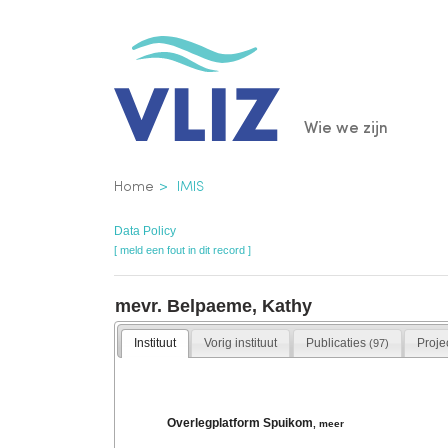
Overslaan
en
naar
de
Main
Wie we zijn
inhoud
gaan
navigatio
Kruimelpad
Home
IMIS
Data Policy
[ meld een fout in dit record ]
mevr. Belpaeme, Kathy
Instituut
Vorig instituut
Publicaties
Proje
(97)
Overlegplatform Spuikom
,
meer