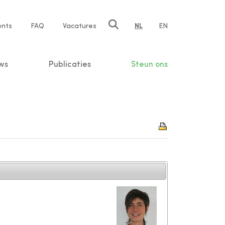
ents
FAQ
Vacatures
NL
EN
n
ws
Publicaties
Steun ons