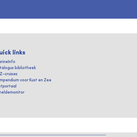
uick links
rineInfo
talogus bibliotheek
IZ-cruises
mpendium voor Kust en Zee
stportaal
heldemonitor