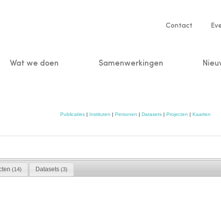
Service
Contact
Ev
navigatio
Wat we doen
Samenwerkingen
Nieu
n
Publicaties
|
Instituten
|
Personen
|
Datasets
|
Projecten
|
Kaarten
cten
Datasets
(14)
(3)