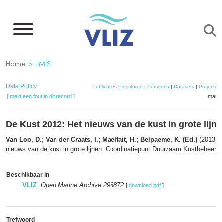
Overslaan
en
naar
de
Kruimelpad
Home
IMIS
inhoud
gaan
Data Policy
Publicaties
|
Instituten
|
Personen
|
Datasets
|
Projecten
[ meld een fout in dit record ]
mandj
De Kust 2012: Het nieuws van de kust in grote lijn
Van Loo, D.; Van der Craats, I.; Maelfait, H.; Belpaeme, K. (Ed.)
(2013). 
nieuws van de kust in grote lijnen. Coördinatiepunt Duurzaam Kustbeheer:
Beschikbaar in
VLIZ
:
Open Marine Archive 296872
[
download pdf
]
Trefwoord