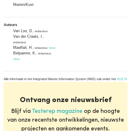
Marien/Kust
Auteurs
Van Loo, D.
, redacteur
Van der Craats, I.
,
redacteur
Maelfait, H.
, redacteur,
meer
Belpaeme, K.
, redacteur,
meer
Alle informatie in het
Integrated Marine Information System
(IMIS) valt onder het
VLIZ Priv
Ontvang onze nieuwsbrief
Blijf via
Testerep magazine
op de hoogte
van onze recentste ontwikkelingen, nieuwste
projecten en aankomende events.