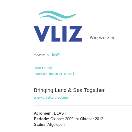
Overslaan
en
naar
de
Main
Wie we zijn
inhoud
gaan
navigatio
Kruimelpad
Home
IMIS
Data Policy
[ meld een fout in dit record ]
Bringing Land & Sea Together
www.blast-project.eu/
Acroniem
: BLAST
Periode:
Oktober 2009 tot Oktober 2012
Status
: Afgelopen