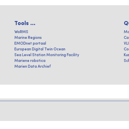
Tools ...
Q
WoRMS
Ma
Marine Regions
Ca
EMODnet portaal
VL
European Digital Twin Ocean
Co
Sea Level Station Monitoring Facility
Ku
Mariene robotica
Sc
Marien Data Archief