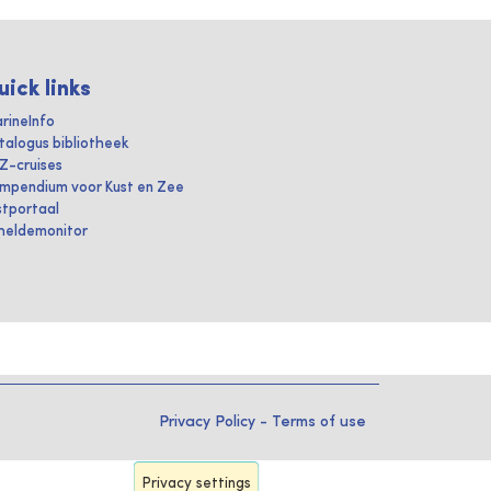
uick links
rineInfo
talogus bibliotheek
IZ-cruises
mpendium voor Kust en Zee
stportaal
heldemonitor
Privacy Policy
-
Terms of use
Privacy settings