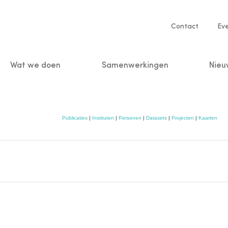
Service
Contact
Ev
navigatio
Wat we doen
Samenwerkingen
Nieu
n
Publicaties
|
Instituten
|
Personen
|
Datasets
|
Projecten
|
Kaarten