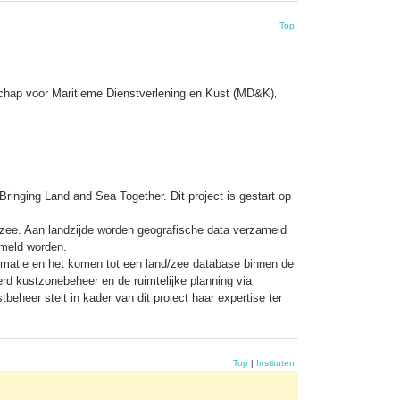
Top
schap voor Maritieme Dienstverlening en Kust (MD&K)
,
inging Land and Sea Together. Dit project is gestart op
e zee. Aan landzijde worden geografische data verzameld
ameld worden.
formatie en het komen tot een land/zee database binnen de
rd kustzonebeheer en de ruimtelijke planning via
eheer stelt in kader van dit project haar expertise ter
Top
|
Instituten