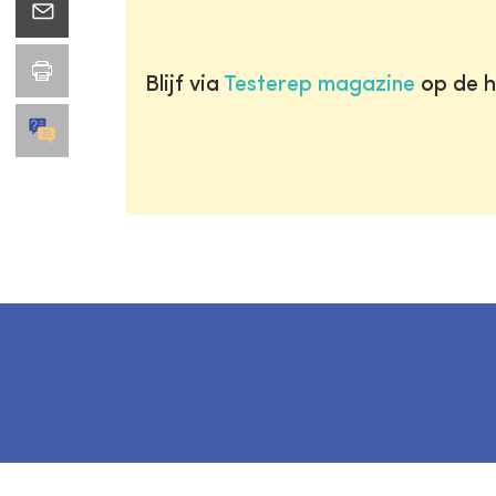
Blijf via
Testerep magazine
op de h