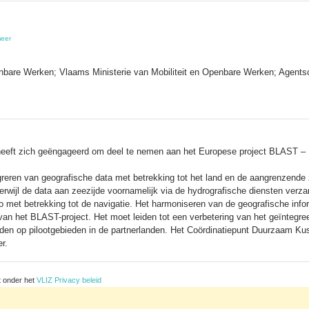
eer
nbare Werken; Vlaams Ministerie van Mobiliteit en Openbare Werken; Agent
eeft zich geëngageerd om deel te nemen aan het Europese project BLAST – Br
egreren van geografische data met betrekking tot het land en de aangrenzend
terwijl de data aan zeezijde voornamelijk via de hydrografische diensten verz
ico met betrekking tot de navigatie. Het harmoniseren van de geografische in
n het BLAST-project. Het moet leiden tot een verbetering van het geïntegree
den op pilootgebieden in de partnerlanden. Het Coördinatiepunt Duurzaam Kustb
r.
t onder het
VLIZ Privacy beleid