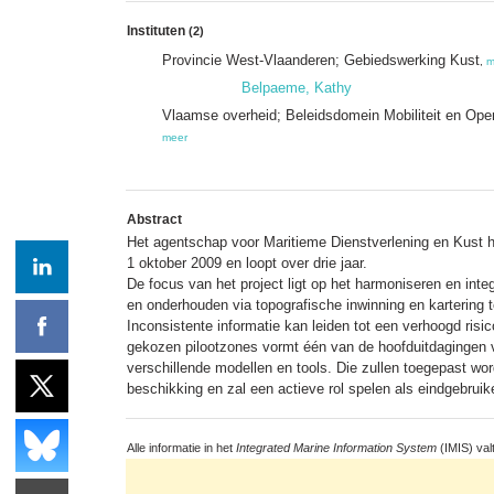
Instituten
(2)
Provincie West-Vlaanderen; Gebiedswerking Kust
,
m
Belpaeme, Kathy
Vlaamse overheid; Beleidsdomein Mobiliteit en Ope
meer
Abstract
Het agentschap voor Maritieme Dienstverlening en Kust h
1 oktober 2009 en loopt over drie jaar.
De focus van het project ligt op het harmoniseren en int
en onderhouden via topografische inwinning en kartering 
Inconsistente informatie kan leiden tot een verhoogd ris
gekozen pilootzones vormt één van de hoofduitdagingen va
verschillende modellen en tools. Die zullen toegepast wor
beschikking en zal een actieve rol spelen als eindgebruike
Alle informatie in het
Integrated Marine Information System
(IMIS) val