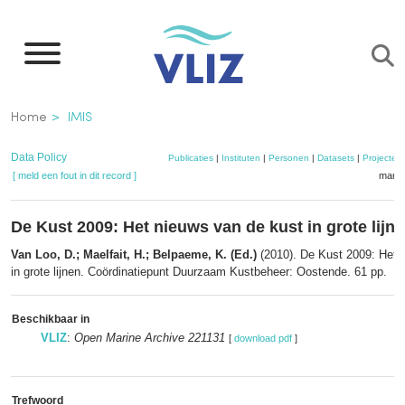
Overslaan
en
naar
de
Kruimelpad
Home
IMIS
inhoud
gaan
Data Policy
Publicaties
|
Instituten
|
Personen
|
Datasets
|
Projecten
[ meld een fout in dit record ]
mandj
De Kust 2009: Het nieuws van de kust in grote lijn
Van Loo, D.; Maelfait, H.; Belpaeme, K. (Ed.)
(2010). De Kust 2009: Het 
in grote lijnen. Coördinatiepunt Duurzaam Kustbeheer: Oostende. 61 pp.
Beschikbaar in
VLIZ
:
Open Marine Archive 221131
[
download pdf
]
Trefwoord