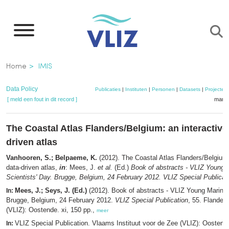
Overslaan
en
naar
de
Kruimelpad
Home
IMIS
inhoud
gaan
Data Policy
Publicaties
|
Instituten
|
Personen
|
Datasets
|
Projecten
[ meld een fout in dit record ]
mandj
The Coastal Atlas Flanders/Belgium: an interactive
driven atlas
Vanhooren, S.; Belpaeme, K.
(2012). The Coastal Atlas Flanders/Belgium:
data-driven atlas,
in
: Mees, J.
et al.
(Ed.)
Book of abstracts - VLIZ Young 
Scientists' Day. Brugge, Belgium, 24 February 2012. VLIZ Special Publicat
Mees, J.; Seys, J. (Ed.)
(2012). Book of abstracts - VLIZ Young Marine 
In:
Brugge, Belgium, 24 February 2012.
VLIZ Special Publication
, 55. Flanders
(VLIZ): Oostende. xi, 150 pp.,
meer
VLIZ Special Publication. Vlaams Instituut voor de Zee (VLIZ): Oosten
In: