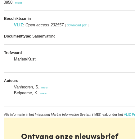
0950,
meer
Beschikbaar in
VLIZ
:
Open access 232557
[
download pdf
]
Documenttype:
Samenvatting
Trefwoord
Marien/Kust
Auteurs
Vanhooren, S.
,
meer
Belpaeme, K.
,
meer
Alle informatie in het
Integrated Marine Information System
(IMIS) valt onder het
VLIZ Priv
Ontvang onze nieuwsbrief