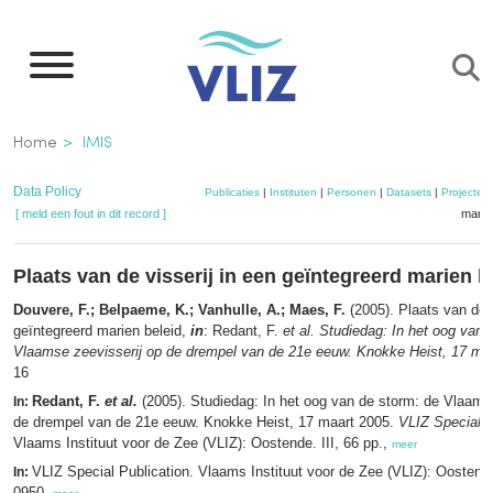
Overslaan
en
naar
de
Kruimelpad
Home
IMIS
inhoud
gaan
Data Policy
Publicaties
|
Instituten
|
Personen
|
Datasets
|
Projecten
[ meld een fout in dit record ]
mandj
Plaats van de visserij in een geïntegreerd marien b
Douvere, F.; Belpaeme, K.; Vanhulle, A.; Maes, F.
(2005). Plaats van de v
geïntegreerd marien beleid,
in
: Redant, F.
et al.
Studiedag: In het oog van 
Vlaamse zeevisserij op de drempel van de 21e eeuw. Knokke Heist, 17 maa
16
Redant, F.
et al.
(2005). Studiedag: In het oog van de storm: de Vlaams
In:
de drempel van de 21e eeuw. Knokke Heist, 17 maart 2005.
VLIZ Special P
Vlaams Instituut voor de Zee (VLIZ): Oostende. III, 66 pp.,
meer
VLIZ Special Publication. Vlaams Instituut voor de Zee (VLIZ): Oosten
In:
0950,