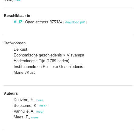
meer
Beschikbaar in
VLIZ
:
Open access 375324
[
download pdf
]
Trefwoorden
De kust
Economische geschiedenis > Visvangst
Hedendaagse Tijd (1789-heden)
Institutionele en Politieke Geschiedenis
Marien/Kust
Auteurs
Douvere, F.
,
meer
Belpaeme, K.
,
meer
Vanhulle, A.
,
meer
Maes, F.
,
meer