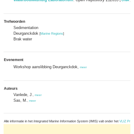
[
OWA
]
Trefwoorden
Sedimentation
Deurganckdok
[
Marine Regions
]
Brak water
Evenement
Workshop aanslibbing Deurganckdok,
meer
Auteurs
Vanlede, J.
,
meer
Sas, M.
,
meer
Alle informatie in het
Integrated Marine Information System
(IMIS) valt onder het
VLIZ Priv