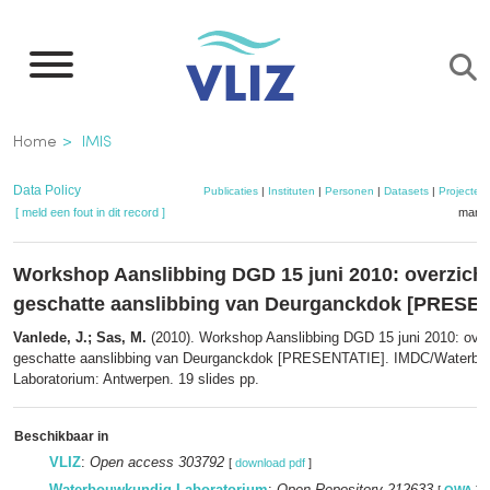
Overslaan
en
naar
de
Kruimelpad
Home
IMIS
inhoud
gaan
Data Policy
Publicaties
|
Instituten
|
Personen
|
Datasets
|
Projecten
[ meld een fout in dit record ]
mandj
Workshop Aanslibbing DGD 15 juni 2010: overzicht
geschatte aanslibbing van Deurganckdok [PRESE
Vanlede, J.; Sas, M.
(2010). Workshop Aanslibbing DGD 15 juni 2010: over
geschatte aanslibbing van Deurganckdok [PRESENTATIE]. IMDC/Waterbo
Laboratorium: Antwerpen. 19 slides pp.
Beschikbaar in
VLIZ
:
Open access 303792
[
download pdf
]
Waterbouwkundig Laboratorium
:
Open Repository 212633