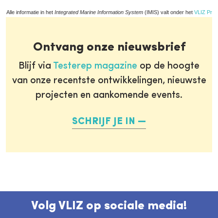
Alle informatie in het
Integrated Marine Information System
(IMIS) valt onder het
VLIZ Priv
Ontvang onze nieuwsbrief
Blijf via
Testerep magazine
op de hoogte
van onze recentste ontwikkelingen, nieuwste
projecten en aankomende events.
SCHRIJF JE IN
Volg VLIZ op sociale media!