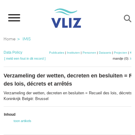
Overslaan
en
naar
de
Kruimelpad
Home
IMIS
inhoud
gaan
Data Policy
Publicaties
|
Instituten
|
Personen
|
Datasets
|
Projecten
|
Kaa
[ meld een fout in dit record ]
mandje (0):
to
Verzameling der wetten, decreten en besluiten = R
des lois, décrets et arrêtés
Verzameling der wetten, decreten en besluiten = Recueil des lois, décrets e
Koninkrijk België: Brussel
Inhoud
toon artikels