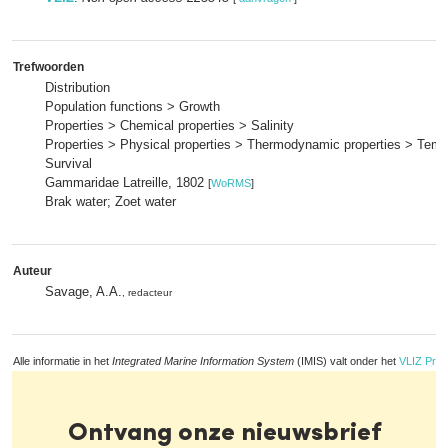
Trefwoorden
Distribution
Population functions > Growth
Properties > Chemical properties > Salinity
Properties > Physical properties > Thermodynamic properties > Temp
Survival
Gammaridae Latreille, 1802
[
WoRMS
]
Brak water; Zoet water
Auteur
Savage, A.A.
, redacteur
Alle informatie in het
Integrated Marine Information System
(IMIS) valt onder het
VLIZ Priv
Ontvang onze nieuwsbrief