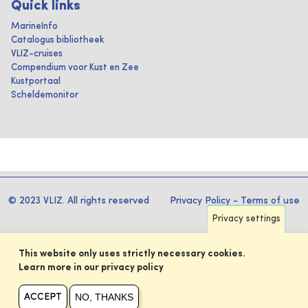
Quick links
MarineInfo
Catalogus bibliotheek
VLIZ-cruises
Compendium voor Kust en Zee
Kustportaal
Scheldemonitor
© 2023 VLIZ. All rights reserved
Privacy Policy
-
Terms of use
Privacy settings
This website only uses strictly necessary cookies.
Learn more in our privacy policy
NO, THANKS
ACCEPT