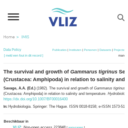
Overslaan
en
naar
de
Kruimelpad
Home
IMIS
inhoud
gaan
Data Policy
Publicaties
|
Instituten
|
Personen
|
Datasets
|
Projecten
[ meld een fout in dit record ]
mandje
The survival and growth of
Gammarus tigrinus
Sex
(Crustacea: Amphipoda) in relation to salinity and
Savage, A.A. (Ed.)
(1982). The survival and growth of
Gammarus tigrinus
S
(Crustacea: Amphipoda) in relation to salinity and temperature.
Hydrobiolog
https://dx.doi.org/10.1007/BF00016400
Hydrobiologia. Springer: The Hague. ISSN 0018-8158; e-ISSN 1573-511
In:
Beschikbaar in
VLIZ
:
Non-open access 223848
[
aanvragen
]