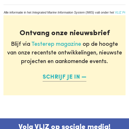
Alle informatie in het
Integrated Marine Information System
(IMIS) valt onder het
VLIZ Priv
Ontvang onze nieuwsbrief
Blijf via
Testerep magazine
op de hoogte
van onze recentste ontwikkelingen, nieuwste
projecten en aankomende events.
SCHRIJF JE IN
Volg VLIZ op sociale media!