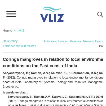
Overslaan
en
naar
de
Kruimelpad
Home
IMIS
inhoud
gaan
Data Policy
Publicaties
|
Instituten
|
Personen
|
Datasets
|
Projecten
[ meld een fout in dit record ]
mandj
Coringa mangroves in relation to local environmen
conditions on the East coast of India
Satyanarayana, B.; Raman, A.V.; Kalavati, C.; Subramanian, B.R.; Da
F.
(2012). Coringa mangroves in relation to local environmental conditions 
coast of India. Laboratory of Systems Ecology and Resource Management,
1 poster pp.
Is gerelateerd aan:
Satyanarayana, B.; Raman, A.V.; Kalavati, C.; Subramanian, B.R.; Dahdo
(2012). Coringa mangroves in relation to local environmental conditions on t
India,
in
: Mees, J.
et al.
(Ed.)
Book of abstracts - VLIZ Young Marine Scientists