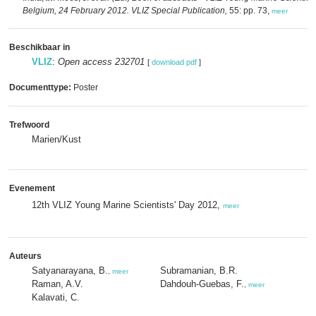
Belgium, 24 February 2012. VLIZ Special Publication,
55: pp. 73,
meer
Beschikbaar in
VLIZ
:
Open access 232701
[
download pdf
]
Documenttype:
Poster
Trefwoord
Marien/Kust
Evenement
12th VLIZ Young Marine Scientists' Day 2012,
meer
Auteurs
Satyanarayana, B.
Subramanian, B.R.
,
meer
Raman, A.V.
Dahdouh-Guebas, F.
,
meer
Kalavati, C.