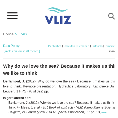
Overslaan
en
naar
de
Kruimelpad
Home
IMIS
inhoud
gaan
Data Policy
Publicaties
|
Instituten
|
Personen
|
Datasets
|
Projecten
[ meld een fout in dit record ]
mandje
Why do we love the sea? Because it makes us think
we like to think
Berlamont, J.
(2012). Why do we love the sea? Because it makes us think
like to think. Keynote presentation. Hydraulics Laboratory. Katholieke Unive
Leuven. 1 PPS (76 slides) pp.
Is gerelateerd aan:
Berlamont, J.
(2012). Why do we love the sea? Because it makes us think of 
think,
in
: Mees, J.
et al.
(Ed.)
Book of abstracts - VLIZ Young Marine Scientists
Belgium, 24 February 2012. VLIZ Special Publication,
55: pp. 13,
meer