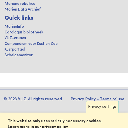
Mariene robotica
Marien Data Archief
Quick links
MarineInfo
Catalogus bibliotheek
VLIZ-cruises
Compendium voor Kust en Zee
Kustportaal
Scheldemonitor
© 2023 VLIZ. All rights reserved
Privacy Policy
-
Terms of use
Privacy settings
This website only uses strictly necessary cookies.
Learn more in our privacy policy