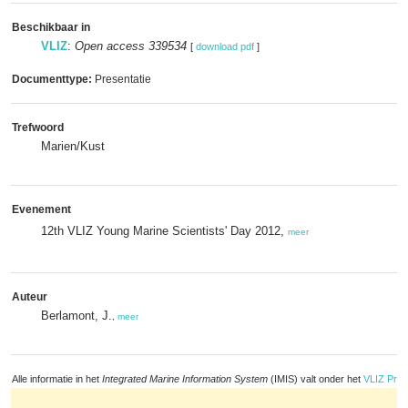
Beschikbaar in
VLIZ
:
Open access 339534
[
download pdf
]
Documenttype:
Presentatie
Trefwoord
Marien/Kust
Evenement
12th VLIZ Young Marine Scientists' Day 2012,
meer
Auteur
Berlamont, J.
,
meer
Alle informatie in het
Integrated Marine Information System
(IMIS) valt onder het
VLIZ Priv