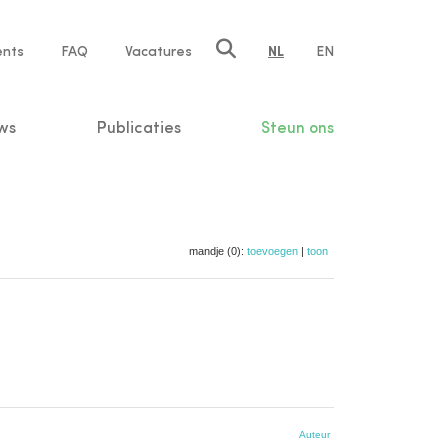
ents
FAQ
Vacatures
NL
EN
n
ws
Publicaties
Steun ons
mandje (0):
toevoegen
|
toon
Auteur