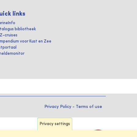
uick links
rineInfo
talogus bibliotheek
IZ-cruises
mpendium voor Kust en Zee
stportaal
heldemonitor
Privacy Policy
-
Terms of use
Privacy settings