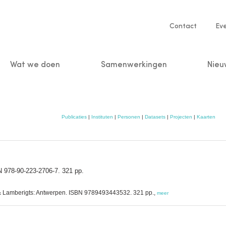
Service
Contact
Ev
navigatio
Wat we doen
Samenwerkingen
Nieu
n
Publicaties
|
Instituten
|
Personen
|
Datasets
|
Projecten
|
Kaarten
N 978-90-223-2706-7. 321 pp.
f & Lamberigts: Antwerpen. ISBN 9789493443532. 321 pp.,
meer