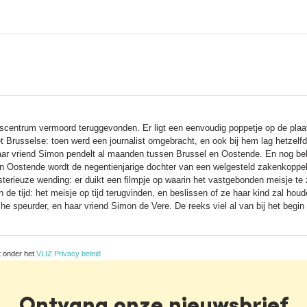
scentrum vermoord teruggevonden. Er ligt een eenvoudig poppetje op de plaat
 Brusselse: toen werd een journalist omgebracht, en ook bij hem lag hetzelf
ar vriend Simon pendelt al maanden tussen Brussel en Oostende. En nog bel
 in Oostende wordt de negentienjarige dochter van een welgesteld zakenkoppel
ieuze wending: er duikt een filmpje op waarin het vastgebonden meisje te z
de tijd: het meisje op tijd terugvinden, en beslissen of ze haar kind zal houden
che speurder, en haar vriend Simon de Vere. De reeks viel al van bij het begin
t onder het
VLIZ Privacy beleid
Ontvang onze nieuwsbrief