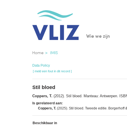
Overslaan
en
naar
de
Main
Wie we zijn
inhoud
gaan
navigatio
Kruimelpad
Home
IMIS
Data Policy
[ meld een fout in dit record ]
Stil bloed
Coppers, T.
(2012). Stil bloed. Manteau: Antwerpen. ISB
Is gerelateerd aan:
Coppers, T.
(2025). Stil bloed. Tweede editie. Borgerhof
Beschikbaar in