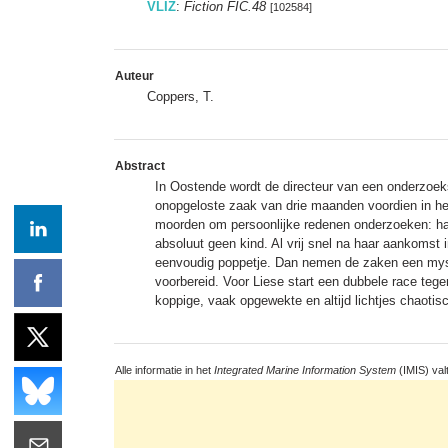
VLIZ
:
Fiction FIC.48
[102584]
Auteur
Coppers, T.
Abstract
In Oostende wordt de directeur van een onderzoek
onopgeloste zaak van drie maanden voordien in het
moorden om persoonlijke redenen onderzoeken: ha
absoluut geen kind. Al vrij snel na haar aankomst
eenvoudig poppetje. Dan nemen de zaken een myster
voorbereid. Voor Liese start een dubbele race tegen 
koppige, vaak opgewekte en altijd lichtjes chaotis
Alle informatie in het
Integrated Marine Information System
(IMIS) val