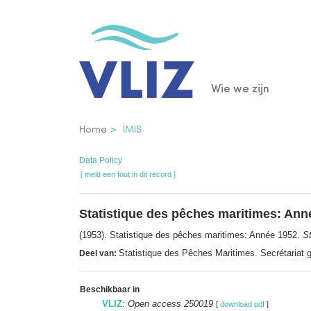
Overslaan
en
naar
de
Main
Wie we zijn
inhoud
gaan
navigatio
Kruimelpad
Home
IMIS
Data Policy
[ meld een fout in dit record ]
Statistique des pêches maritimes: Ann
(1953). Statistique des pêches maritimes: Année 1952.
S
Statistique des Pêches Maritimes. Secrétariat
Deel van:
Beschikbaar in
VLIZ
:
Open access 250019
[
download pdf
]