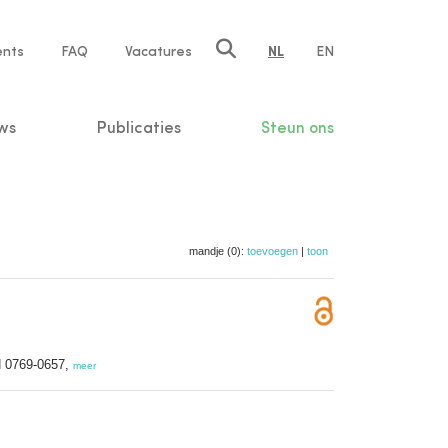
ents
FAQ
Vacatures
NL
EN
n
ws
Publicaties
Steun ons
mandje (0):
toevoegen
|
toon
SN 0769-0657,
meer