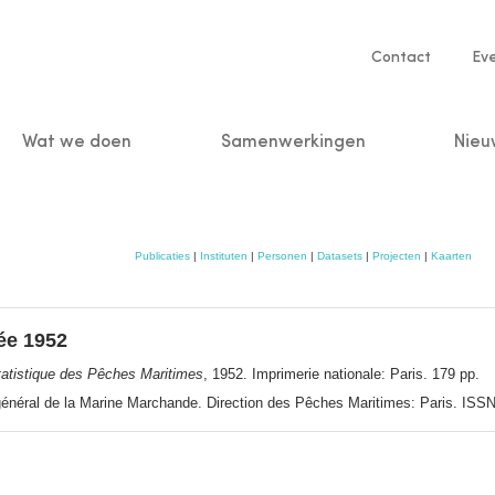
Service
Contact
Ev
navigatio
Wat we doen
Samenwerkingen
Nieu
n
Publicaties
|
Instituten
|
Personen
|
Datasets
|
Projecten
|
Kaarten
ée 1952
tatistique des Pêches Maritimes
, 1952. Imprimerie nationale: Paris. 179 pp.
 général de la Marine Marchande. Direction des Pêches Maritimes: Paris. IS