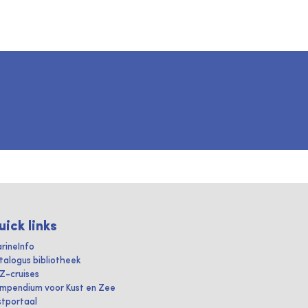
uick links
rineInfo
talogus bibliotheek
IZ-cruises
mpendium voor Kust en Zee
stportaal