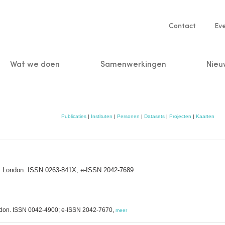
Service
Contact
Ev
navigatio
Wat we doen
Samenwerkingen
Nieu
n
Publicaties
|
Instituten
|
Personen
|
Datasets
|
Projecten
|
Kaarten
ion: London. ISSN 0263-841X; e-ISSN 2042-7689
London. ISSN 0042-4900; e-ISSN 2042-7670,
meer