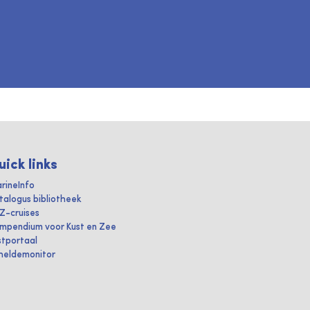
uick links
rineInfo
talogus bibliotheek
IZ-cruises
mpendium voor Kust en Zee
stportaal
heldemonitor