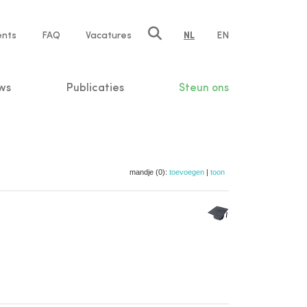
ents
FAQ
Vacatures
NL
EN
n
ws
Publicaties
Steun ons
mandje (0):
toevoegen
|
toon