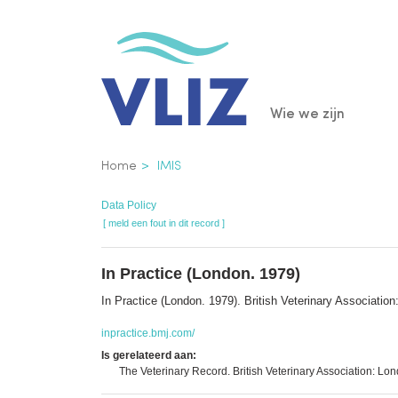
Overslaan
en
naar
de
Main
Wie we zijn
inhoud
gaan
navigatio
Kruimelpad
Home
IMIS
Data Policy
[ meld een fout in dit record ]
In Practice (London. 1979)
In Practice (London. 1979). British Veterinary Associat
inpractice.bmj.com/
Is gerelateerd aan:
The Veterinary Record. British Veterinary Association: 