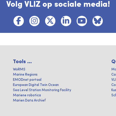
Volg VLIZ op sociale media!
Tools ...
Q
WoRMS
Ma
Marine Regions
Ca
EMODnet portaal
VL
European Digital Twin Ocean
Co
Sea Level Station Monitoring Facility
Ku
Mariene robotica
Sc
Marien Data Archief