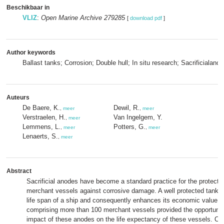
Beschikbaar in
VLIZ
:
Open Marine Archive 279285
[
download pdf
]
Author keywords
Ballast tanks; Corrosion; Double hull; In situ research; Sacrificialano
Auteurs
De Baere, K.
Dewil, R.
,
meer
,
meer
Verstraelen, H.
Van Ingelgem, Y.
,
meer
Lemmens, L.
Potters, G.
,
meer
,
meer
Lenaerts, S.
,
meer
Abstract
Sacrificial anodes have become a standard practice for the protectio
merchant vessels against corrosive damage. A well protected tank 
life span of a ship and consequently enhances its economic value. A
comprising more than 100 merchant vessels provided the opportunit
impact of these anodes on the life expectancy of these vessels. Con