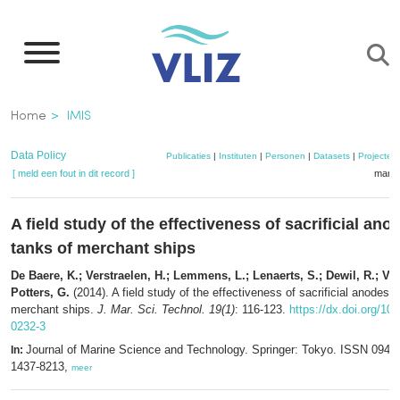
Overslaan
en
naar
de
Kruimelpad
Home
IMIS
inhoud
gaan
Data Policy
Publicaties
|
Instituten
|
Personen
|
Datasets
|
Projecten
[ meld een fout in dit record ]
mandj
A field study of the effectiveness of sacrificial ano
tanks of merchant ships
De Baere, K.; Verstraelen, H.; Lemmens, L.; Lenaerts, S.; Dewil, R.; Va
Potters, G.
(2014). A field study of the effectiveness of sacrificial anodes i
merchant ships.
J. Mar. Sci. Technol. 19(1)
: 116-123.
https://dx.doi.org/10
0232-3
Journal of Marine Science and Technology. Springer: Tokyo. ISSN 0948
In:
1437-8213,
meer