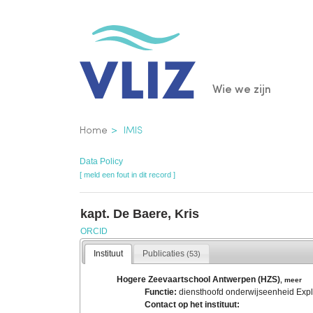
Overslaan
en
naar
de
Main
Wie we zijn
inhoud
gaan
navigatio
Kruimelpad
Home
IMIS
Data Policy
[ meld een fout in dit record ]
kapt. De Baere, Kris
ORCID
Instituut
Publicaties
(53)
Hogere Zeevaartschool Antwerpen (HZS)
,
meer
Functie:
diensthoofd onderwijseenheid Expl
Contact op het instituut: