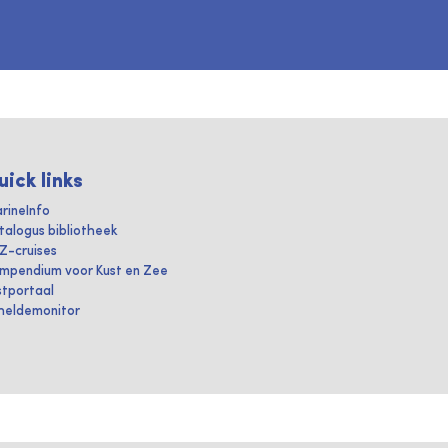
uick links
rineInfo
talogus bibliotheek
IZ-cruises
mpendium voor Kust en Zee
stportaal
heldemonitor