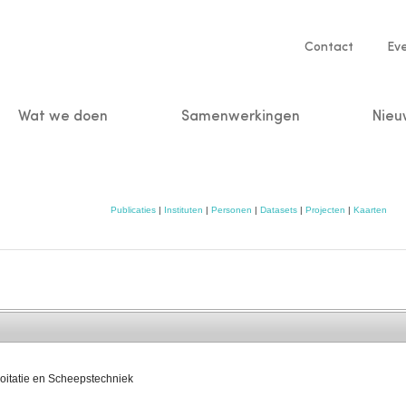
Service
Contact
Ev
navigatio
Wat we doen
Samenwerkingen
Nieu
n
Publicaties
|
Instituten
|
Personen
|
Datasets
|
Projecten
|
Kaarten
oitatie en Scheepstechniek