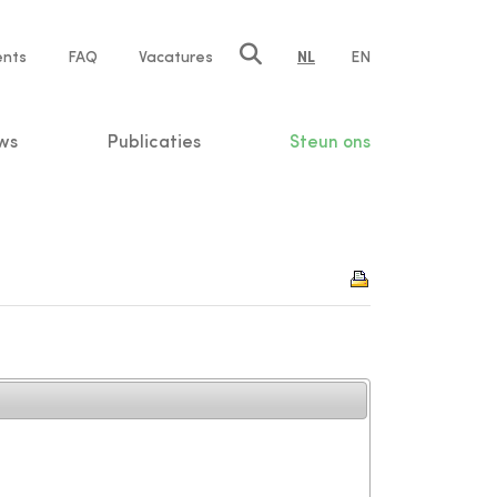
ents
FAQ
Vacatures
NL
EN
n
ws
Publicaties
Steun ons