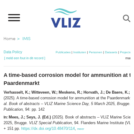
Overslaan
en
naar
de
Kruimelpad
Home
IMIS
inhoud
gaan
Data Policy
Publicaties
|
Instituten
|
Personen
|
Datasets
|
Projecten
[ meld een fout in dit record ]
mandj
A time-based corrosion model for ammunition at t
Paardenmarkt
Verhasselt, K.; Witteveen, W.; Meskens, R.; Horvath, J.; De Baere, K.; P
(2025). A time-based corrosion model for ammunition at the Paardenmarkt,
al.
Book of abstracts – VLIZ Marine Science Day, 5 March 2025, Brugge. V
Publication,
94: pp. 142
Mees, J.; Seys, J. (Ed.)
(2025). Book of abstracts – VLIZ Marine Scien
In:
2025, Brugge.
VLIZ Special Publication
, 94. Flanders Marine Institute (VLI
+ 151 pp.
https://dx.doi.org/10.48470/114
,
meer