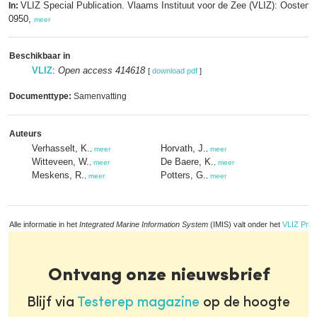
VLIZ Special Publication. Vlaams Instituut voor de Zee (VLIZ): Oosten
In:
0950,
meer
Beschikbaar in
VLIZ
:
Open access 414618
[
download pdf
]
Documenttype:
Samenvatting
Auteurs
Verhasselt, K.
Horvath, J.
,
meer
,
meer
Witteveen, W.
De Baere, K.
,
meer
,
meer
Meskens, R.
Potters, G.
,
meer
,
meer
Alle informatie in het
Integrated Marine Information System
(IMIS) valt onder het
VLIZ Priv
Ontvang onze nieuwsbrief
Blijf via
Testerep magazine
op de hoogte