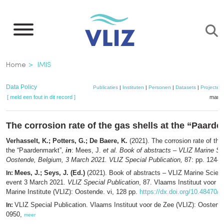
Overslaan
en
naar
de
Kruimelpad
Home
IMIS
inhoud
gaan
Data Policy
Publicaties
|
Instituten
|
Personen
|
Datasets
|
Projecten
[ meld een fout in dit record ]
mandj
The corrosion rate of the gas shells at the “Paard
Verhasselt, K.; Potters, G.; De Baere, K.
(2021). The corrosion rate of the
the “Paardenmarkt”,
in
: Mees, J.
et al.
Book of abstracts – VLIZ Marine Sc
Oostende, Belgium, 3 March 2021. VLIZ Special Publication,
87: pp. 124-1
Mees, J.; Seys, J. (Ed.)
(2021). Book of abstracts – VLIZ Marine Scien
In:
event 3 March 2021.
VLIZ Special Publication
, 87. Vlaams Instituut voor d
Marine Institute (VLIZ): Oostende. vi, 128 pp.
https://dx.doi.org/10.48470/1
VLIZ Special Publication. Vlaams Instituut voor de Zee (VLIZ): Oosten
In:
0950,
meer