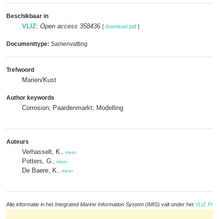
Beschikbaar in
VLIZ
:
Open access 358436
[
download pdf
]
Documenttype:
Samenvatting
Trefwoord
Marien/Kust
Author keywords
Corrosion; Paardenmarkt; Modelling
Auteurs
Verhasselt, K.
,
meer
Potters, G.
,
meer
De Baere, K.
,
meer
Alle informatie in het
Integrated Marine Information System
(IMIS) valt onder het
VLIZ Priv