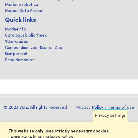
Mariene robotica
Marien Data Archief
Quick links
MarineInfo
Catalogus bibliotheek
VLIZ-cruises
Compendium voor Kust en Zee
Kustportaal
Scheldemonitor
© 2023 VLIZ. All rights reserved
Privacy Policy
-
Terms of use
Privacy settings
This website only uses strictly necessary cookies.
Learn more in our privacy policy