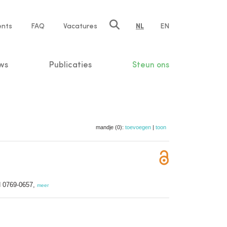
ents
FAQ
Vacatures
NL
EN
n
ws
Publicaties
Steun ons
mandje (0):
toevoegen
|
toon
SN 0769-0657,
meer