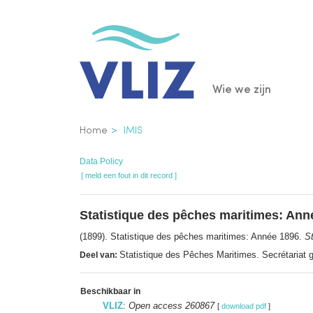
Overslaan
en
naar
de
Main
Wie we zijn
inhoud
gaan
navigatio
Kruimelpad
Home
IMIS
Data Policy
[ meld een fout in dit record ]
Statistique des pêches maritimes: Ann
(1899). Statistique des pêches maritimes: Année 1896.
S
Statistique des Pêches Maritimes. Secrétariat
Deel van:
Beschikbaar in
VLIZ
:
Open access 260867
[
download pdf
]