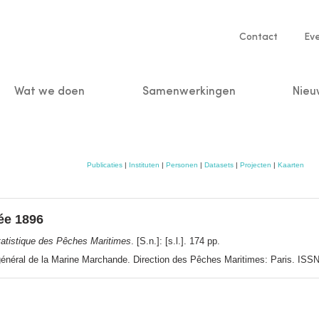
Service
Contact
Ev
navigatio
Wat we doen
Samenwerkingen
Nieu
n
Publicaties
|
Instituten
|
Personen
|
Datasets
|
Projecten
|
Kaarten
ée 1896
tatistique des Pêches Maritimes
. [S.n.]: [s.l.]. 174 pp.
 général de la Marine Marchande. Direction des Pêches Maritimes: Paris. IS