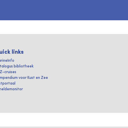
uick links
rineInfo
talogus bibliotheek
IZ-cruises
mpendium voor Kust en Zee
stportaal
heldemonitor