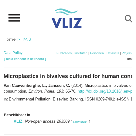
Overslaan
en
naar
de
Kruimelpad
Home
IMIS
inhoud
gaan
Data Policy
Publicaties
|
Instituten
|
Personen
|
Datasets
|
Projecten
[ meld een fout in dit record ]
mandj
Microplastics in bivalves cultured for human con
Van Cauwenberghe, L.; Janssen, C.
(2014). Microplastics in bivalves cul
consumption.
Environ. Pollut. 193
: 65-70.
http://dx.doi.org/10.1016/j.envpo
Environmental Pollution. Elsevier: Barking. ISSN 0269-7491; e-ISSN 1
In:
Beschikbaar in
VLIZ
:
Non-open access 263509
[
aanvragen
]