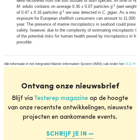
were recovered from the soft tissues of both species. At time of h
-1
M. edulis
contains on average 0.36 ± 0.07 particles g
(wet weight), 
-1
of 0.47 ± 0.16 particles g
ww was detected in
C. gigas
. As a result
exposure for European shellfish consumers can amount to 11,000 mi
year. The presence of marine microplastics in seafood could pose a 
safety, however, due to the complexity of estimating microplastic tox
of the potential risks for human health posed by microplastics in food
possible.
Alle informatie in het
Integrated Marine Information System
(IMIS) valt onder het
VLIZ Priv
Ontvang onze nieuwsbrief
Blijf via
Testerep magazine
op de hoogte
van onze recentste ontwikkelingen, nieuwste
projecten en aankomende events.
SCHRIJF JE IN