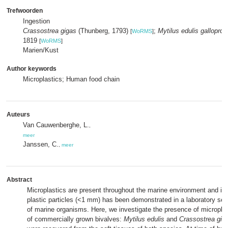
Trefwoorden
Ingestion
Crassostrea gigas
(Thunberg, 1793)
;
Mytilus edulis galloprovi
[
WoRMS
]
1819
[
WoRMS
]
Marien/Kust
Author keywords
Microplastics; Human food chain
Auteurs
Van Cauwenberghe, L.
,
meer
Janssen, C.
,
meer
Abstract
Microplastics are present throughout the marine environment and ing
plastic particles (<1 mm) has been demonstrated in a laboratory sett
of marine organisms. Here, we investigate the presence of microplas
of commercially grown bivalves:
Mytilus edulis
and
Crassostrea gig