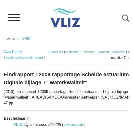
Overslaan
en
naar
de
Kruimelpad
Home
IMIS
inhoud
gaan
Data Policy
Publicaties
|
Instituten
|
Personen
|
Datasets
|
Projecten
|
Kaa
[ meld een fout in dit record ]
mandje (0):
to
Eindrapport T2009 rapportage Schelde estuarium.
Digitale bijlage 7 "waterkwaliteit"
(2013). Eindrapport T2009 rapportage Schelde estuarium. Digitale bijlage 7
"waterkwaliteit". ARCADIS/IMDC/Universiteit Antwerpen (UA)/NIOZ/IMARES:
47 pp.
Beschikbaar in
VLIZ
:
Open access 265405
[
download pdf
]