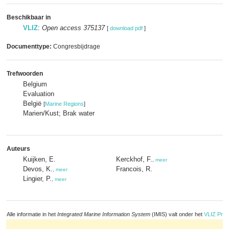
Beschikbaar in
VLIZ
:
Open access 375137
[
download pdf
]
Documenttype:
Congresbijdrage
Trefwoorden
Belgium
Evaluation
België
[
Marine Regions
]
Marien/Kust; Brak water
Auteurs
Kuijken, E.
Kerckhof, F.
,
meer
Devos, K.
Francois, R.
,
meer
Lingier, P.
,
meer
Alle informatie in het
Integrated Marine Information System
(IMIS) valt onder het
VLIZ Priv