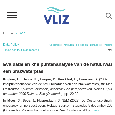
Overslaan
en
naar
de
Kruimelpad
Home
IMIS
inhoud
gaan
Data Policy
Publicaties
|
Instituten
|
Personen
|
Datasets
|
Projecten
[ meld een fout in dit record ]
mandj
Evaluatie en knelpuntenanalyse van de natuurwaa
een brakwaterplas
Kuijken, E.; Devos, K.; Lingier, P.; Kerckhof, F.; Francois, R.
(2002). Eva
knelpuntenanalyse van de natuurwaarden van een brakwaterplas,
in
: Mees
Oostendse Spuikom: historiek, onderzoek en perspectieven. Relaas Spuik
december 2000 Duin en Zee (Oostende).
pp. 20-22
Mees, J.; Seys, J.; Haspeslagh, J. (Ed.)
(2002). De Oostendse Spuikom
In:
onderzoek en perspectieven. Relaas Spuikom Studiedag 8 december 2000
(Oostende). Vlaams Instituut voor de Zee: Oostende. 44 pp.,
meer