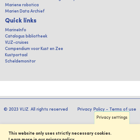
Mariene robotica
Marien Data Archief
Quick links
MarineInfo
Catalogus bibliotheek
VLIZ-cruises
Compendium voor Kust en Zee
Kustportaal
Scheldemonitor
© 2023 VLIZ. All rights reserved
Privacy Policy
-
Terms of use
Privacy settings
This website only uses strictly necessary cookies.
Learn more in our privacy policy